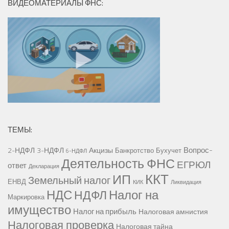
ВИДЕОМАТЕРИАЛЫ ФНС:
ТЕМЫ:
Вопрос-
2-НДФЛ
3-НДФЛ
Акцизы
Банкротство
Бухучет
6-НДФЛ
Деятельность ФНС
ЕГРЮЛ
ответ
Декларация
ККТ
ИП
Земельный налог
ЕНВД
КИК
Ликвидация
НДС
Налог на
НДФЛ
Маркировка
имущество
Налог на прибыль
Налоговая амнистия
Налоговая проверка
Налоговая тайна