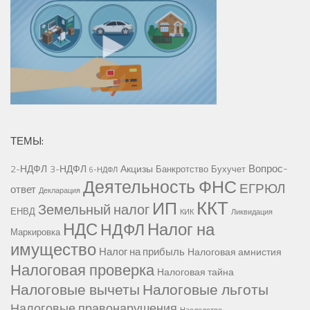
ТЕМЫ:
Вопрос-
2-НДФЛ
3-НДФЛ
Акцизы
Банкротство
Бухучет
6-НДФЛ
Деятельность ФНС
ЕГРЮЛ
ответ
Декларация
ККТ
ИП
Земельный налог
ЕНВД
КИК
Ликвидация
НДС
Налог на
НДФЛ
Маркировка
имущество
Налог на прибыль
Налоговая амнистия
Налоговая проверка
Налоговая тайна
Налоговые вычеты
Налоговые льготы
Налоговые правонарушения