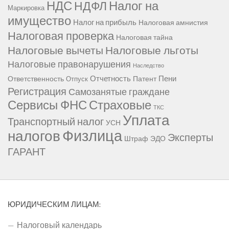
НДС
Налог на
НДФЛ
Маркировка
имущество
Налог на прибыль
Налоговая амнистия
Налоговая проверка
Налоговая тайна
Налоговые вычеты
Налоговые льготы
Налоговые правонарушения
Наследство
Отчетность
Пени
Ответственность
Патент
Отпуск
Регистрация
Самозанятые граждане
Сервисы ФНС
Страховые
ТКС
Уплата
Транспортный налог
УСН
Физлица
налогов
Эксперты
Штраф
ЭДО
ГАРАНТ
ЮРИДИЧЕСКИМ ЛИЦАМ:
Налоговый календарь