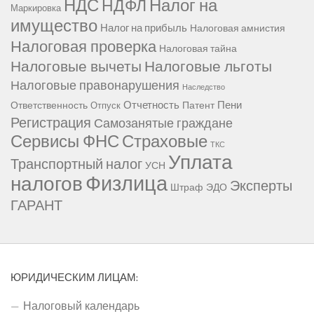
НДС
Налог на
НДФЛ
Маркировка
имущество
Налог на прибыль
Налоговая амнистия
Налоговая проверка
Налоговая тайна
Налоговые вычеты
Налоговые льготы
Налоговые правонарушения
Наследство
Отчетность
Пени
Ответственность
Патент
Отпуск
Регистрация
Самозанятые граждане
Сервисы ФНС
Страховые
ТКС
Уплата
Транспортный налог
УСН
Физлица
налогов
Эксперты
Штраф
ЭДО
ГАРАНТ
ЮРИДИЧЕСКИМ ЛИЦАМ:
Налоговый календарь