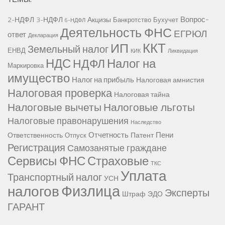
Вопрос-
2-НДФЛ
3-НДФЛ
Акцизы
Банкротство
Бухучет
6-НДФЛ
Деятельность ФНС
ЕГРЮЛ
ответ
Декларация
ККТ
ИП
Земельный налог
ЕНВД
КИК
Ликвидация
НДС
Налог на
НДФЛ
Маркировка
имущество
Налог на прибыль
Налоговая амнистия
Налоговая проверка
Налоговая тайна
Налоговые вычеты
Налоговые льготы
Налоговые правонарушения
Наследство
Отчетность
Пени
Ответственность
Патент
Отпуск
Регистрация
Самозанятые граждане
Сервисы ФНС
Страховые
ТКС
Уплата
Транспортный налог
УСН
Физлица
налогов
Эксперты
Штраф
ЭДО
ГАРАНТ