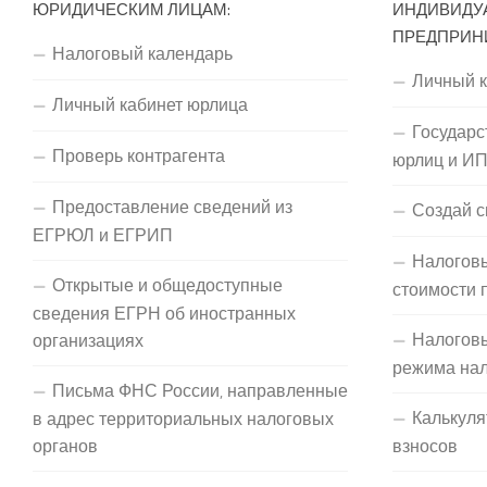
ЮРИДИЧЕСКИМ ЛИЦАМ:
ИНДИВИДУ
ПРЕДПРИН
Налоговый календарь
Личный 
Личный кабинет юрлица
Государс
Проверь контрагента
юрлиц и И
Предоставление сведений из
Создай с
ЕГРЮЛ и ЕГРИП
Налоговы
Открытые и общедоступные
стоимости 
сведения ЕГРН об иностранных
Налогов
организациях
режима на
Письма ФНС России, направленные
Калькуля
в адрес территориальных налоговых
органов
взносов