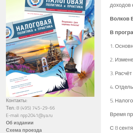
доходов 
Волков
В
В прогр
1. Основ
2. Измен
3. Расчё
4. Отдел
5. Налог
Контакты:
Тел.: 8 (495) 745-29-66
Время пр
E-mail: npp2041@ya.ru
Об издании
С 8 сент
Схема проезда