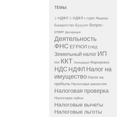
ТЕМЫ:
2-НДФЛ
3-НДФЛ
Акцизы
6-НДФЛ
Вопрос-
Банкротство
Бухучет
ответ
Декларация
Деятельность
ФНС
ЕГРЮЛ
ЕНВД
ИП
Земельный налог
ККТ
Маркировка
КИК
Ликвидация
НДС
Налог на
НДФЛ
имущество
Налог на
прибыль
Налоговая амнистия
Налоговая проверка
Налоговая тайна
Налоговые вычеты
Налоговые льготы