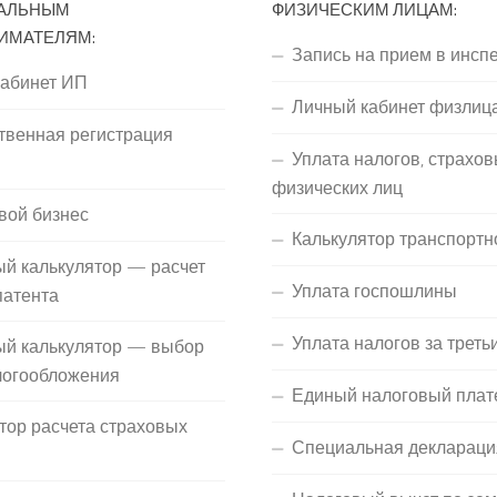
АЛЬНЫМ
ФИЗИЧЕСКИМ ЛИЦАМ:
ИМАТЕЛЯМ:
Запись на прием в инсп
кабинет ИП
Личный кабинет физлиц
твенная регистрация
Уплата налогов, страхов
П
физических лиц
вой бизнес
Калькулятор транспортн
й калькулятор — расчет
Уплата госпошлины
патента
Уплата налогов за треть
ый калькулятор — выбор
логообложения
Единый налоговый плат
тор расчета страховых
Специальная деклараци