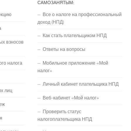
САМОЗАНЯТЫМ:
екцию
Все о налоге на профессиональный
доход (НПД)
а
Как стать плательщиком НПД
ых взносов
Ответы на вопросы
ого налога
Мобильное приложение «Мой
налог»
Личный кабинет плательщика НПД
их лиц
Веб-кабинет «Мой налог»
еж
Проверить статус
я
налогоплательщика НПД