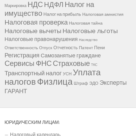
НДС
Налог на
НДФЛ
Маркировка
имущество
Налог на прибыль
Налоговая амнистия
Налоговая проверка
Налоговая тайна
Налоговые вычеты
Налоговые льготы
Налоговые правонарушения
Наследство
Отчетность
Пени
Ответственность
Патент
Отпуск
Регистрация
Самозанятые граждане
Сервисы ФНС
Страховые
ТКС
Уплата
Транспортный налог
УСН
Физлица
налогов
Эксперты
Штраф
ЭДО
ГАРАНТ
ЮРИДИЧЕСКИМ ЛИЦАМ:
Налоговый календарь