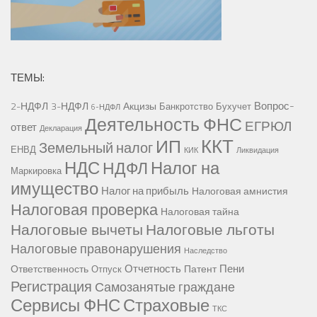
ТЕМЫ:
Вопрос-
2-НДФЛ
3-НДФЛ
Акцизы
Банкротство
Бухучет
6-НДФЛ
Деятельность ФНС
ЕГРЮЛ
ответ
Декларация
ККТ
ИП
Земельный налог
ЕНВД
КИК
Ликвидация
НДС
Налог на
НДФЛ
Маркировка
имущество
Налог на прибыль
Налоговая амнистия
Налоговая проверка
Налоговая тайна
Налоговые вычеты
Налоговые льготы
Налоговые правонарушения
Наследство
Отчетность
Пени
Ответственность
Патент
Отпуск
Регистрация
Самозанятые граждане
Сервисы ФНС
Страховые
ТКС