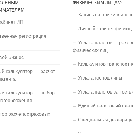
АЛЬНЫМ
ФИЗИЧЕСКИМ ЛИЦАМ:
ИМАТЕЛЯМ:
Запись на прием в инсп
кабинет ИП
Личный кабинет физлиц
твенная регистрация
Уплата налогов, страхов
П
физических лиц
вой бизнес
Калькулятор транспортн
й калькулятор — расчет
Уплата госпошлины
патента
Уплата налогов за треть
ый калькулятор — выбор
логообложения
Единый налоговый плат
тор расчета страховых
Специальная деклараци