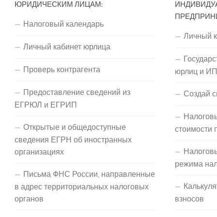
ЮРИДИЧЕСКИМ ЛИЦАМ:
ИНДИВИДУ
ПРЕДПРИН
Налоговый календарь
Личный 
Личный кабинет юрлица
Государс
Проверь контрагента
юрлиц и И
Предоставление сведений из
Создай с
ЕГРЮЛ и ЕГРИП
Налоговы
Открытые и общедоступные
стоимости 
сведения ЕГРН об иностранных
Налогов
организациях
режима на
Письма ФНС России, направленные
Калькуля
в адрес территориальных налоговых
органов
взносов