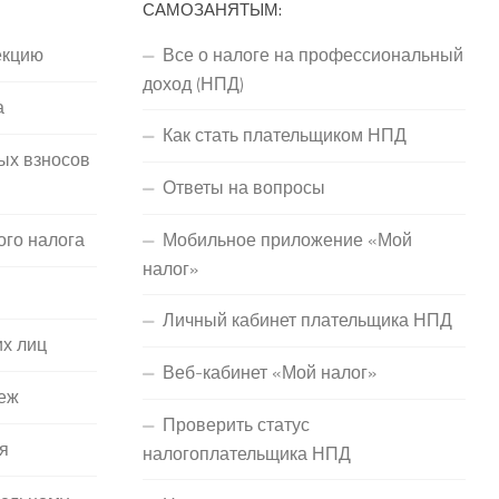
САМОЗАНЯТЫМ:
екцию
Все о налоге на профессиональный
доход (НПД)
а
Как стать плательщиком НПД
ых взносов
Ответы на вопросы
ого налога
Мобильное приложение «Мой
налог»
Личный кабинет плательщика НПД
их лиц
Веб-кабинет «Мой налог»
еж
Проверить статус
я
налогоплательщика НПД