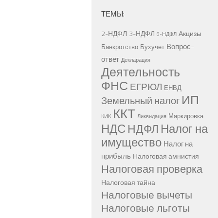
ТЕМЫ:
2-НДФЛ
3-НДФЛ
Акцизы
6-НДФЛ
Вопрос-
Банкротство
Бухучет
ответ
Декларация
Деятельность
ФНС
ЕГРЮЛ
ЕНВД
ИП
Земельный налог
ККТ
Маркировка
КИК
Ликвидация
НДС
Налог на
НДФЛ
имущество
Налог на
прибыль
Налоговая амнистия
Налоговая проверка
Налоговая тайна
Налоговые вычеты
Налоговые льготы