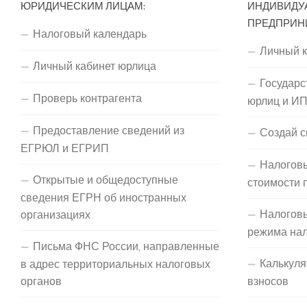
ЮРИДИЧЕСКИМ ЛИЦАМ:
ИНДИВИДУ
ПРЕДПРИН
Налоговый календарь
Личный 
Личный кабинет юрлица
Государс
Проверь контрагента
юрлиц и И
Предоставление сведений из
Создай с
ЕГРЮЛ и ЕГРИП
Налоговы
Открытые и общедоступные
стоимости 
сведения ЕГРН об иностранных
Налогов
организациях
режима на
Письма ФНС России, направленные
Калькуля
в адрес территориальных налоговых
органов
взносов