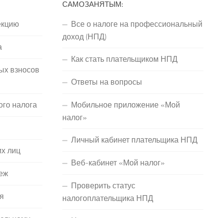
САМОЗАНЯТЫМ:
екцию
Все о налоге на профессиональный
доход (НПД)
а
Как стать плательщиком НПД
ых взносов
Ответы на вопросы
ого налога
Мобильное приложение «Мой
налог»
Личный кабинет плательщика НПД
их лиц
Веб-кабинет «Мой налог»
еж
Проверить статус
я
налогоплательщика НПД