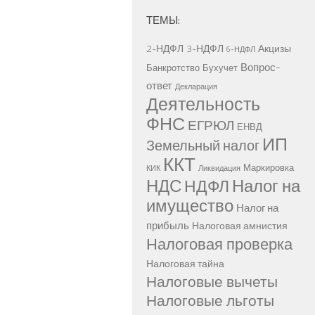
ТЕМЫ:
2-НДФЛ
3-НДФЛ
Акцизы
6-НДФЛ
Вопрос-
Банкротство
Бухучет
ответ
Декларация
Деятельность
ФНС
ЕГРЮЛ
ЕНВД
ИП
Земельный налог
ККТ
Маркировка
КИК
Ликвидация
НДС
Налог на
НДФЛ
имущество
Налог на
прибыль
Налоговая амнистия
Налоговая проверка
Налоговая тайна
Налоговые вычеты
Налоговые льготы