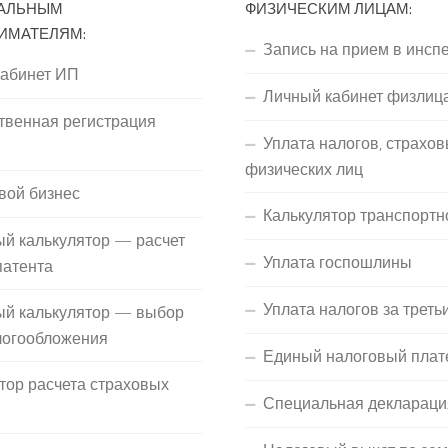
АЛЬНЫМ
ФИЗИЧЕСКИМ ЛИЦАМ:
ИМАТЕЛЯМ:
Запись на прием в инсп
кабинет ИП
Личный кабинет физлиц
твенная регистрация
Уплата налогов, страхов
П
физических лиц
вой бизнес
Калькулятор транспортн
й калькулятор — расчет
Уплата госпошлины
патента
Уплата налогов за треть
ый калькулятор — выбор
логообложения
Единый налоговый плат
тор расчета страховых
Специальная деклараци