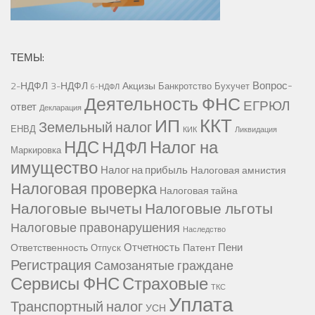
ТЕМЫ:
Вопрос-
2-НДФЛ
3-НДФЛ
Акцизы
Банкротство
Бухучет
6-НДФЛ
Деятельность ФНС
ЕГРЮЛ
ответ
Декларация
ККТ
ИП
Земельный налог
ЕНВД
КИК
Ликвидация
НДС
Налог на
НДФЛ
Маркировка
имущество
Налог на прибыль
Налоговая амнистия
Налоговая проверка
Налоговая тайна
Налоговые вычеты
Налоговые льготы
Налоговые правонарушения
Наследство
Отчетность
Пени
Ответственность
Патент
Отпуск
Регистрация
Самозанятые граждане
Сервисы ФНС
Страховые
ТКС
Уплата
Транспортный налог
УСН