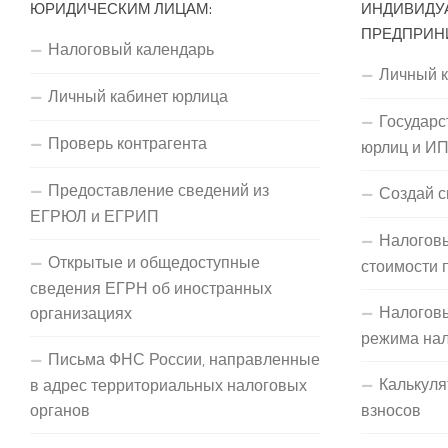
ЮРИДИЧЕСКИМ ЛИЦАМ:
ИНДИВИДУ
ПРЕДПРИН
Налоговый календарь
Личный 
Личный кабинет юрлица
Государс
Проверь контрагента
юрлиц и И
Предоставление сведений из
Создай с
ЕГРЮЛ и ЕГРИП
Налоговы
Открытые и общедоступные
стоимости 
сведения ЕГРН об иностранных
Налогов
организациях
режима на
Письма ФНС России, направленные
Калькуля
в адрес территориальных налоговых
органов
взносов