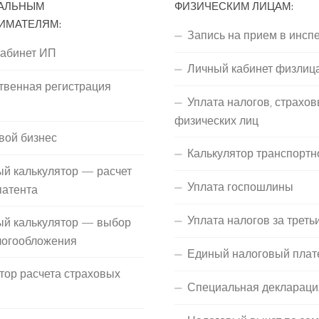
АЛЬНЫМ
ФИЗИЧЕСКИМ ЛИЦАМ:
ИМАТЕЛЯМ:
Запись на прием в инсп
кабинет ИП
Личный кабинет физлиц
твенная регистрация
Уплата налогов, страхов
П
физических лиц
вой бизнес
Калькулятор транспортн
й калькулятор — расчет
Уплата госпошлины
патента
Уплата налогов за треть
ый калькулятор — выбор
логообложения
Единый налоговый плат
тор расчета страховых
Специальная деклараци