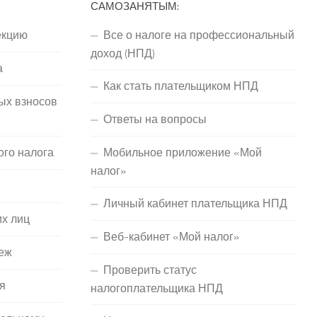
САМОЗАНЯТЫМ:
екцию
Все о налоге на профессиональный
доход (НПД)
а
Как стать плательщиком НПД
ых взносов
Ответы на вопросы
ого налога
Мобильное приложение «Мой
налог»
Личный кабинет плательщика НПД
их лиц
Веб-кабинет «Мой налог»
еж
Проверить статус
я
налогоплательщика НПД