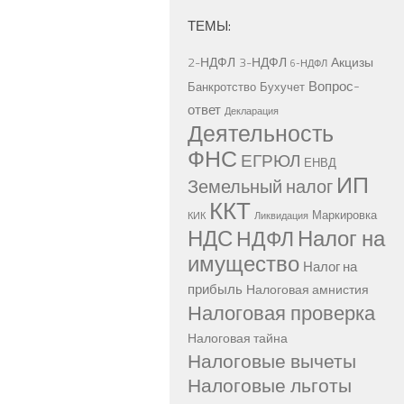
ТЕМЫ:
2-НДФЛ
3-НДФЛ
Акцизы
6-НДФЛ
Вопрос-
Банкротство
Бухучет
ответ
Декларация
Деятельность
ФНС
ЕГРЮЛ
ЕНВД
ИП
Земельный налог
ККТ
Маркировка
КИК
Ликвидация
НДС
Налог на
НДФЛ
имущество
Налог на
прибыль
Налоговая амнистия
Налоговая проверка
Налоговая тайна
Налоговые вычеты
Налоговые льготы