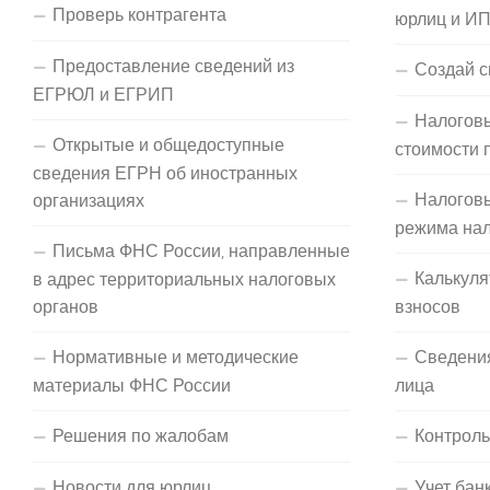
Проверь контрагента
юрлиц и И
Предоставление сведений из
Создай с
ЕГРЮЛ и ЕГРИП
Налоговы
Открытые и общедоступные
стоимости 
сведения ЕГРН об иностранных
Налогов
организациях
режима на
Письма ФНС России, направленные
Калькуля
в адрес территориальных налоговых
органов
взносов
Нормативные и методические
Сведени
материалы ФНС России
лица
Решения по жалобам
Контроль
Новости для юрлиц
Учет бан