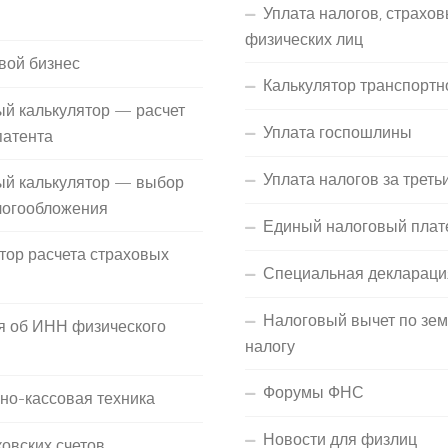
Уплата налогов, страхов
П
физических лиц
вой бизнес
Калькулятор транспортн
й калькулятор — расчет
Уплата госпошлины
патента
Уплата налогов за треть
ый калькулятор — выбор
логообложения
Единый налоговый плат
тор расчета страховых
Специальная деклараци
Налоговый вычет по зе
я об ИНН физического
налогу
Форумы ФНС
но-кассовая техника
Новости для физлиц
ковских счетов