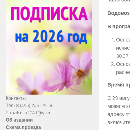
Водово
В прогр
Основ
исчис
30.07
Основ
расче
Время пр
С 29 авг
Контакты:
Тел.: 8 (495) 745-29-66
можете з
E-mail: npp2041@ya.ru
адресу
s
Об издании
включите
Схема проезда