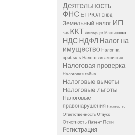
Деятельность
ФНС
ЕГРЮЛ
ЕНВД
ИП
Земельный налог
ККТ
Маркировка
КИК
Ликвидация
НДС
Налог на
НДФЛ
имущество
Налог на
прибыль
Налоговая амнистия
Налоговая проверка
Налоговая тайна
Налоговые вычеты
Налоговые льготы
Налоговые
правонарушения
Наследство
Ответственность
Отпуск
Отчетность
Пени
Патент
Регистрация