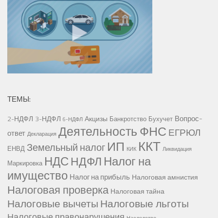
ТЕМЫ:
Вопрос-
2-НДФЛ
3-НДФЛ
Акцизы
Банкротство
Бухучет
6-НДФЛ
Деятельность ФНС
ЕГРЮЛ
ответ
Декларация
ККТ
ИП
Земельный налог
ЕНВД
КИК
Ликвидация
НДС
Налог на
НДФЛ
Маркировка
имущество
Налог на прибыль
Налоговая амнистия
Налоговая проверка
Налоговая тайна
Налоговые вычеты
Налоговые льготы
Налоговые правонарушения