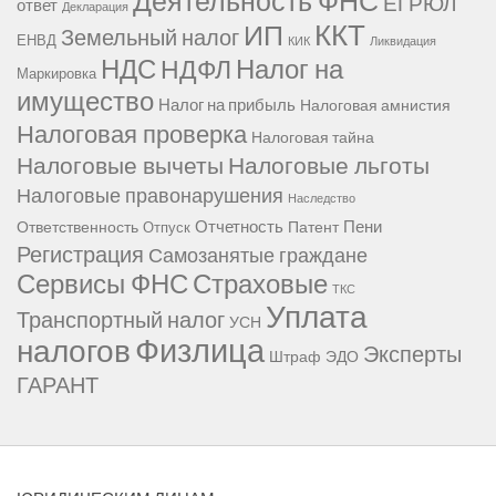
Деятельность ФНС
ЕГРЮЛ
ответ
Декларация
ККТ
ИП
Земельный налог
ЕНВД
КИК
Ликвидация
НДС
Налог на
НДФЛ
Маркировка
имущество
Налог на прибыль
Налоговая амнистия
Налоговая проверка
Налоговая тайна
Налоговые вычеты
Налоговые льготы
Налоговые правонарушения
Наследство
Отчетность
Пени
Ответственность
Патент
Отпуск
Регистрация
Самозанятые граждане
Сервисы ФНС
Страховые
ТКС
Уплата
Транспортный налог
УСН
Физлица
налогов
Эксперты
Штраф
ЭДО
ГАРАНТ