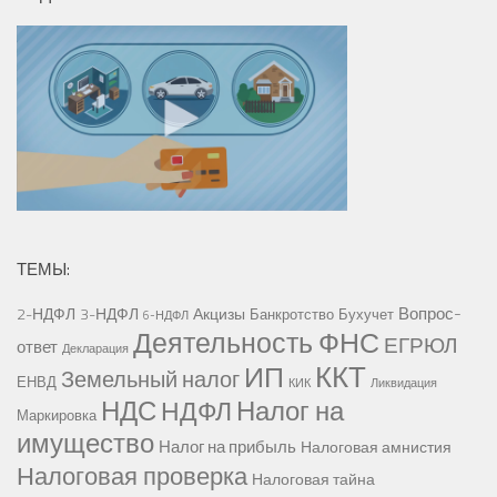
ТЕМЫ:
Вопрос-
2-НДФЛ
3-НДФЛ
Акцизы
Банкротство
Бухучет
6-НДФЛ
Деятельность ФНС
ЕГРЮЛ
ответ
Декларация
ККТ
ИП
Земельный налог
ЕНВД
КИК
Ликвидация
НДС
Налог на
НДФЛ
Маркировка
имущество
Налог на прибыль
Налоговая амнистия
Налоговая проверка
Налоговая тайна