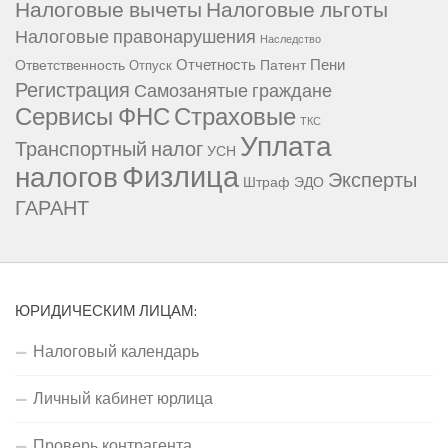
Налоговые вычеты
Налоговые льготы
Налоговые правонарушения
Наследство
Отчетность
Пени
Ответственность
Патент
Отпуск
Регистрация
Самозанятые граждане
Сервисы ФНС
Страховые
ТКС
Уплата
Транспортный налог
УСН
Физлица
налогов
Эксперты
Штраф
ЭДО
ГАРАНТ
ЮРИДИЧЕСКИМ ЛИЦАМ:
Налоговый календарь
Личный кабинет юрлица
Проверь контрагента