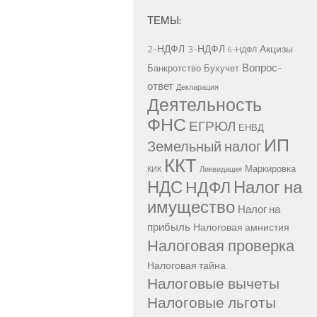
ТЕМЫ:
2-НДФЛ
3-НДФЛ
Акцизы
6-НДФЛ
Вопрос-
Банкротство
Бухучет
ответ
Декларация
Деятельность
ФНС
ЕГРЮЛ
ЕНВД
ИП
Земельный налог
ККТ
Маркировка
КИК
Ликвидация
НДС
Налог на
НДФЛ
имущество
Налог на
прибыль
Налоговая амнистия
Налоговая проверка
Налоговая тайна
Налоговые вычеты
Налоговые льготы