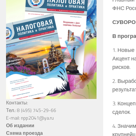
ФНС Рос
СУВОРОВ
В прогр
1. Новые
Акцент н
рисков.
2. Выраб
результа
Контакты:
3. Конце
Тел.: 8 (495) 745-29-66
сделок.
E-mail: npp2041@ya.ru
4. Значи
Об издании
Схема проезда
крупнейш