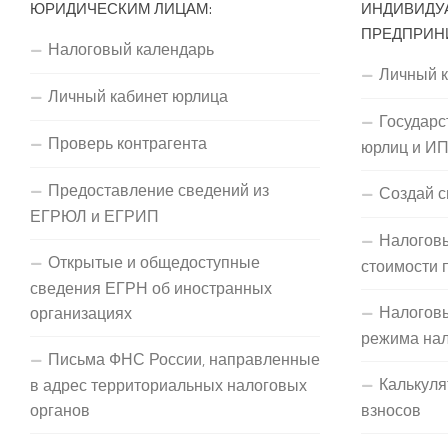
ЮРИДИЧЕСКИМ ЛИЦАМ:
ИНДИВИДУ
ПРЕДПРИН
Налоговый календарь
Личный 
Личный кабинет юрлица
Государс
Проверь контрагента
юрлиц и И
Предоставление сведений из
Создай с
ЕГРЮЛ и ЕГРИП
Налоговы
Открытые и общедоступные
стоимости 
сведения ЕГРН об иностранных
Налогов
организациях
режима на
Письма ФНС России, направленные
Калькуля
в адрес территориальных налоговых
органов
взносов