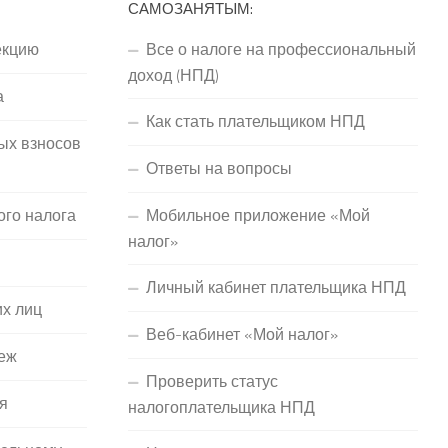
САМОЗАНЯТЫМ:
екцию
Все о налоге на профессиональный
доход (НПД)
а
Как стать плательщиком НПД
ых взносов
Ответы на вопросы
ого налога
Мобильное приложение «Мой
налог»
Личный кабинет плательщика НПД
их лиц
Веб-кабинет «Мой налог»
еж
Проверить статус
я
налогоплательщика НПД