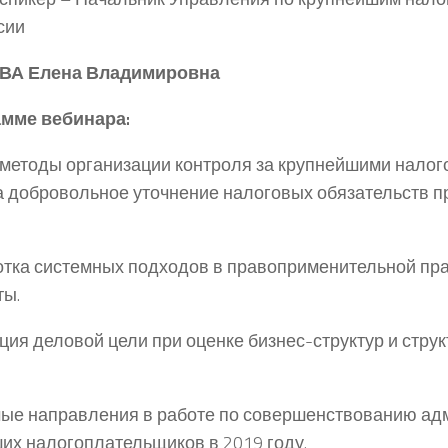
сии
А Елена Владимировна
амме вебинара:
 методы организации контроля за крупнейшими нало
а добровольное уточнение налоговых обязательств 
отка системных подходов в правоприменительной пра
ты.
пция деловой цели при оценке бизнес-структур и стру
мые направления в работе по совершенствованию а
их налогоплательщиков в 2019 году.