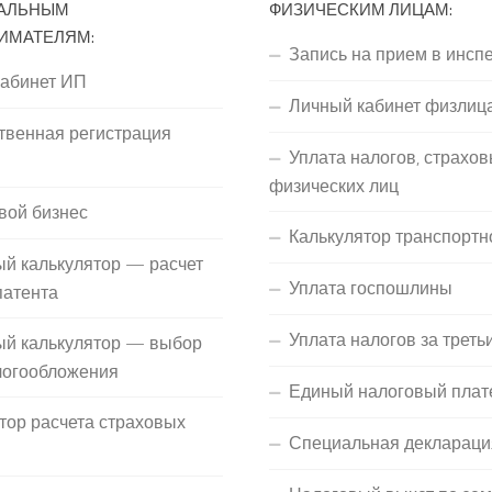
АЛЬНЫМ
ФИЗИЧЕСКИМ ЛИЦАМ:
ИМАТЕЛЯМ:
Запись на прием в инсп
кабинет ИП
Личный кабинет физлиц
твенная регистрация
Уплата налогов, страхов
П
физических лиц
вой бизнес
Калькулятор транспортн
й калькулятор — расчет
Уплата госпошлины
патента
Уплата налогов за треть
ый калькулятор — выбор
логообложения
Единый налоговый плат
тор расчета страховых
Специальная деклараци