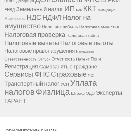
ответ
Декларация
ККТ
ИП
Земельный налог
ЕНВД
КИК
Ликвидация
НДС
Налог на
НДФЛ
Маркировка
имущество
Налог на прибыль
Налоговая амнистия
Налоговая проверка
Налоговая тайна
Налоговые вычеты
Налоговые льготы
Налоговые правонарушения
Наследство
Отчетность
Пени
Ответственность
Патент
Отпуск
Регистрация
Самозанятые граждане
Сервисы ФНС
Страховые
ТКС
Уплата
Транспортный налог
УСН
Физлица
налогов
Эксперты
Штраф
ЭДО
ГАРАНТ
ЮРИДИЧЕСКИМ ЛИЦАМ: