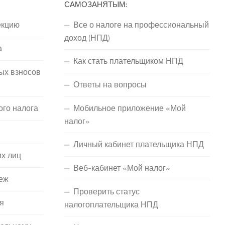
САМОЗАНЯТЫМ:
екцию
Все о налоге на профессиональный
доход (НПД)
а
Как стать плательщиком НПД
ых взносов
Ответы на вопросы
ого налога
Мобильное приложение «Мой
налог»
Личный кабинет плательщика НПД
их лиц
Веб-кабинет «Мой налог»
еж
Проверить статус
я
налогоплательщика НПД