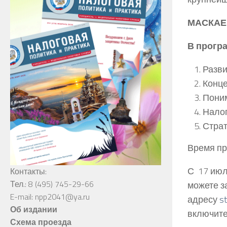
МАСКАЕВ
В прогр
Разви
Конце
Поним
Налог
Страт
Время пр
С 17 июл
Контакты:
Тел.: 8 (495) 745-29-66
можете з
E-mail: npp2041@ya.ru
адресу
s
Об издании
включите
Схема проезда