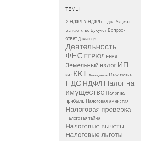
ТЕМЫ:
2-НДФЛ
3-НДФЛ
Акцизы
6-НДФЛ
Вопрос-
Банкротство
Бухучет
ответ
Декларация
Деятельность
ФНС
ЕГРЮЛ
ЕНВД
ИП
Земельный налог
ККТ
Маркировка
КИК
Ликвидация
НДС
Налог на
НДФЛ
имущество
Налог на
прибыль
Налоговая амнистия
Налоговая проверка
Налоговая тайна
Налоговые вычеты
Налоговые льготы