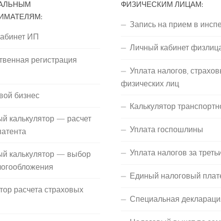
АЛЬНЫМ
ФИЗИЧЕСКИМ ЛИЦАМ:
ИМАТЕЛЯМ:
Запись на прием в инсп
кабинет ИП
Личный кабинет физлиц
твенная регистрация
Уплата налогов, страхов
П
физических лиц
вой бизнес
Калькулятор транспортн
й калькулятор — расчет
Уплата госпошлины
патента
Уплата налогов за треть
ый калькулятор — выбор
логообложения
Единый налоговый плат
тор расчета страховых
Специальная деклараци