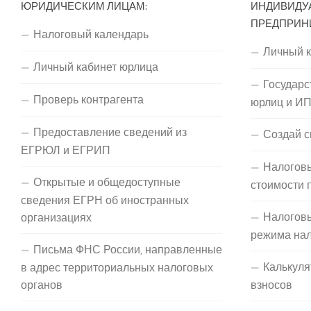
ЮРИДИЧЕСКИМ ЛИЦАМ:
ИНДИВИДУ
ПРЕДПРИН
Налоговый календарь
Личный 
Личный кабинет юрлица
Государс
Проверь контрагента
юрлиц и И
Предоставление сведений из
Создай с
ЕГРЮЛ и ЕГРИП
Налоговы
Открытые и общедоступные
стоимости 
сведения ЕГРН об иностранных
Налогов
организациях
режима на
Письма ФНС России, направленные
Калькуля
в адрес территориальных налоговых
органов
взносов