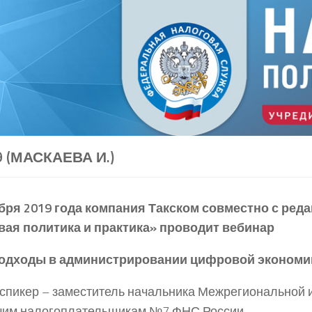
9 (МАСКАЕВА И.)
бря 2019 года компания Такском совместно с ред
вая политика и практика» проводит вебинар
одходы в администрировании цифровой экономи
спикер – заместитель начальника Межрегиональной 
шим налогоплательщикам №7 ФНС России