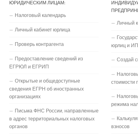
ЮРИДИЧЕСКИМ ЛИЦАМ:
ИНДИВИДУ
ПРЕДПРИН
Налоговый календарь
Личный 
Личный кабинет юрлица
Государс
Проверь контрагента
юрлиц и И
Предоставление сведений из
Создай с
ЕГРЮЛ и ЕГРИП
Налоговы
Открытые и общедоступные
стоимости 
сведения ЕГРН об иностранных
Налогов
организациях
режима на
Письма ФНС России, направленные
Калькуля
в адрес территориальных налоговых
органов
взносов