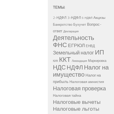
ТЕМЫ:
2-НДФЛ
3-НДФЛ
Акцизы
6-НДФЛ
Вопрос-
Банкротство
Бухучет
ответ
Декларация
Деятельность
ФНС
ЕГРЮЛ
ЕНВД
ИП
Земельный налог
ККТ
Маркировка
КИК
Ликвидация
НДС
Налог на
НДФЛ
имущество
Налог на
прибыль
Налоговая амнистия
Налоговая проверка
Налоговая тайна
Налоговые вычеты
Налоговые льготы