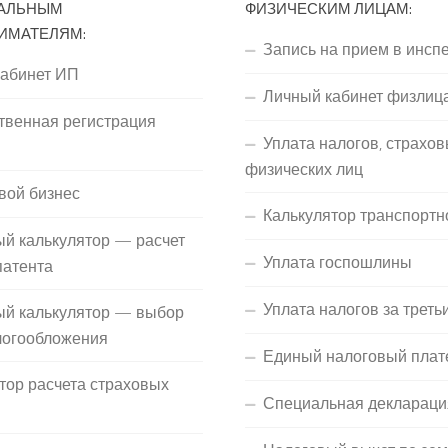
АЛЬНЫМ
ФИЗИЧЕСКИМ ЛИЦАМ:
ИМАТЕЛЯМ:
Запись на прием в инсп
кабинет ИП
Личный кабинет физлиц
твенная регистрация
Уплата налогов, страхов
П
физических лиц
вой бизнес
Калькулятор транспортн
й калькулятор — расчет
Уплата госпошлины
патента
Уплата налогов за треть
ый калькулятор — выбор
логообложения
Единый налоговый плат
тор расчета страховых
Специальная деклараци