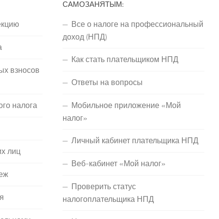
САМОЗАНЯТЫМ:
екцию
Все о налоге на профессиональный
доход (НПД)
а
Как стать плательщиком НПД
ых взносов
Ответы на вопросы
ого налога
Мобильное приложение «Мой
налог»
Личный кабинет плательщика НПД
их лиц
Веб-кабинет «Мой налог»
еж
Проверить статус
я
налогоплательщика НПД