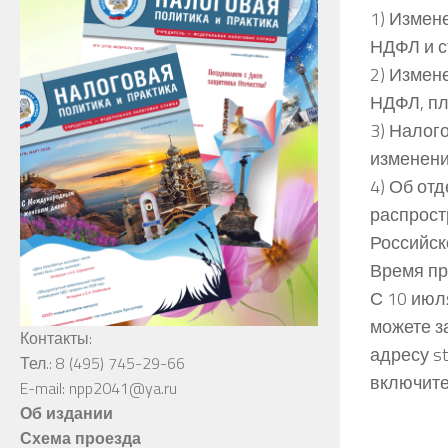
1) Измен
НДФЛ и ст
2) Измен
НДФЛ, пл
3) Налог
изменени
4) Об от
распрост
Российск
Время пр
С 10 июл
можете з
Контакты:
адресу s
Тел.: 8 (495) 745-29-66
включите
E-mail: npp2041@ya.ru
Об издании
Схема проезда