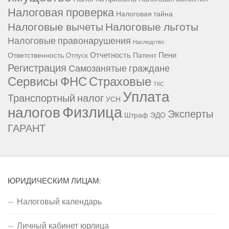
Налоговая проверка
Налоговая тайна
Налоговые вычеты
Налоговые льготы
Налоговые правонарушения
Наследство
Отчетность
Пени
Ответственность
Патент
Отпуск
Регистрация
Самозанятые граждане
Сервисы ФНС
Страховые
ТКС
Уплата
Транспортный налог
УСН
Физлица
налогов
Эксперты
Штраф
ЭДО
ГАРАНТ
ЮРИДИЧЕСКИМ ЛИЦАМ:
Налоговый календарь
Личный кабинет юрлица