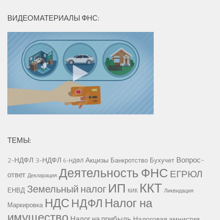
ВИДЕОМАТЕРИАЛЫ ФНС:
ТЕМЫ:
Вопрос-
2-НДФЛ
3-НДФЛ
Акцизы
Банкротство
Бухучет
6-НДФЛ
Деятельность ФНС
ЕГРЮЛ
ответ
Декларация
ККТ
ИП
Земельный налог
ЕНВД
КИК
Ликвидация
НДС
Налог на
НДФЛ
Маркировка
имущество
Налог на прибыль
Налоговая амнистия