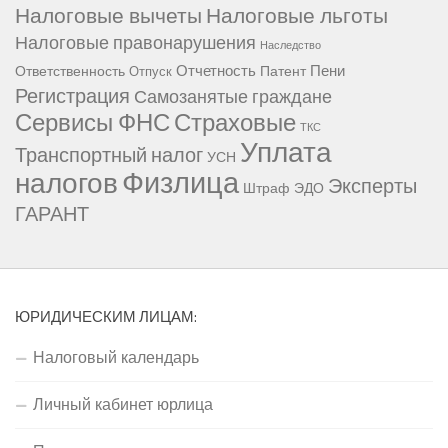
Налоговые вычеты
Налоговые льготы
Налоговые правонарушения
Наследство
Отчетность
Пени
Ответственность
Патент
Отпуск
Регистрация
Самозанятые граждане
Сервисы ФНС
Страховые
ТКС
Уплата
Транспортный налог
УСН
Физлица
налогов
Эксперты
Штраф
ЭДО
ГАРАНТ
ЮРИДИЧЕСКИМ ЛИЦАМ:
Налоговый календарь
Личный кабинет юрлица