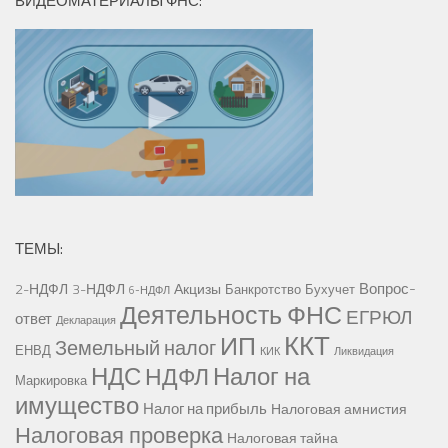
ВИДЕОМАТЕРИАЛЫ ФНС:
ТЕМЫ:
Вопрос-
2-НДФЛ
3-НДФЛ
Акцизы
Банкротство
Бухучет
6-НДФЛ
Деятельность ФНС
ЕГРЮЛ
ответ
Декларация
ККТ
ИП
Земельный налог
ЕНВД
КИК
Ликвидация
НДС
Налог на
НДФЛ
Маркировка
имущество
Налог на прибыль
Налоговая амнистия
Налоговая проверка
Налоговая тайна