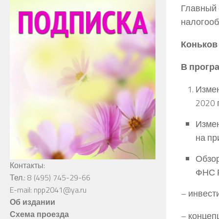
Главный 
налогооб
Коньков
В прогр
Измен
2020 
Измен
на пр
Обзор
Контакты:
ФНС Р
Тел.: 8 (495) 745-29-66
E-mail: npp2041@ya.ru
– инвест
Об издании
Схема проезда
– концеп