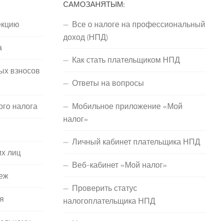
САМОЗАНЯТЫМ:
екцию
Все о налоге на профессиональный
доход (НПД)
а
Как стать плательщиком НПД
ых взносов
Ответы на вопросы
ого налога
Мобильное приложение «Мой
налог»
Личный кабинет плательщика НПД
их лиц
Веб-кабинет «Мой налог»
еж
Проверить статус
я
налогоплательщика НПД