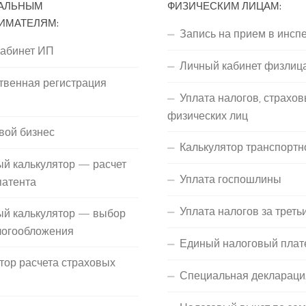
АЛЬНЫМ
ФИЗИЧЕСКИМ ЛИЦАМ:
ИМАТЕЛЯМ:
Запись на прием в инсп
кабинет ИП
Личный кабинет физлиц
твенная регистрация
Уплата налогов, страхов
П
физических лиц
вой бизнес
Калькулятор транспортн
й калькулятор — расчет
Уплата госпошлины
патента
Уплата налогов за треть
ый калькулятор — выбор
логообложения
Единый налоговый плат
тор расчета страховых
Специальная деклараци