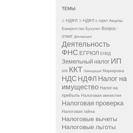
ТЕМЫ:
2-НДФЛ
3-НДФЛ
Акцизы
6-НДФЛ
Вопрос-
Банкротство
Бухучет
ответ
Декларация
Деятельность
ФНС
ЕГРЮЛ
ЕНВД
ИП
Земельный налог
ККТ
Маркировка
КИК
Ликвидация
НДС
Налог на
НДФЛ
имущество
Налог на
прибыль
Налоговая амнистия
Налоговая проверка
Налоговая тайна
Налоговые вычеты
Налоговые льготы