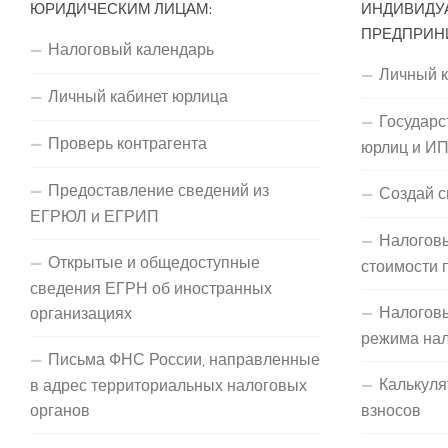
ЮРИДИЧЕСКИМ ЛИЦАМ:
ИНДИВИДУ
ПРЕДПРИН
Налоговый календарь
Личный 
Личный кабинет юрлица
Государс
Проверь контрагента
юрлиц и И
Предоставление сведений из
Создай с
ЕГРЮЛ и ЕГРИП
Налоговы
Открытые и общедоступные
стоимости 
сведения ЕГРН об иностранных
Налогов
организациях
режима на
Письма ФНС России, направленные
Калькуля
в адрес территориальных налоговых
органов
взносов