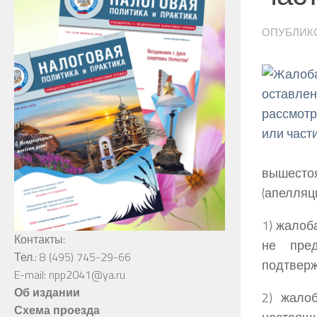
ОПУБЛИК
вышест
(апелляц
1) жалоб
Контакты:
не пред
Тел.: 8 (495) 745-29-66
подтверж
E-mail: npp2041@ya.ru
Об издании
2) жало
Схема проезда