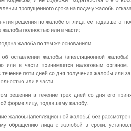
м Кодексом, и не содержит ходатайства о его вос
влении пропущенного срока на подачу жалобы отказа
инятия решения по жалобе от лица, ее подавшего, п
е жалобы полностью или в части;
 подана жалоба по тем же основаниям.
 об оставлении жалобы (апелляционной жалобы) 
ью или в части принимается налоговым органом,
в течение пяти дней со дня получения жалобы или з
олностью или в части.
ом решении в течение трех дней со дня его прин
ой форме лицу, подавшему жалобу.
ие жалобы (апелляционной жалобы) без рассмотрени
ому обращению лица с жалобой в сроки, установ