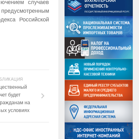
лючением случаев
 предусмотренным
декса Российской
БЛИКАЦИЯ
ущественный
ет будет
гражданам на
вых условиях