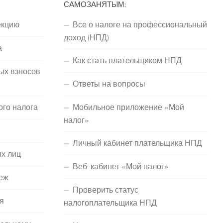
САМОЗАНЯТЫМ:
екцию
Все о налоге на профессиональный
доход (НПД)
а
Как стать плательщиком НПД
ых взносов
Ответы на вопросы
ого налога
Мобильное приложение «Мой
налог»
Личный кабинет плательщика НПД
их лиц
Веб-кабинет «Мой налог»
еж
Проверить статус
я
налогоплательщика НПД