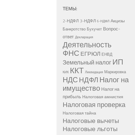
ТЕМЫ:
2-НДФЛ
3-НДФЛ
Акцизы
6-НДФЛ
Вопрос-
Банкротство
Бухучет
ответ
Декларация
Деятельность
ФНС
ЕГРЮЛ
ЕНВД
ИП
Земельный налог
ККТ
Маркировка
КИК
Ликвидация
НДС
Налог на
НДФЛ
имущество
Налог на
прибыль
Налоговая амнистия
Налоговая проверка
Налоговая тайна
Налоговые вычеты
Налоговые льготы