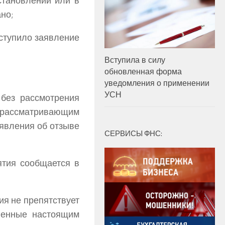
становлении или в
но;
оступило заявление
Вступила в силу
обновленная форма
уведомления о применении
УСН
без рассмотрения
 рассматривающим
аявления об отзыве
СЕРВИСЫ ФНС:
ятия сообщается в
я не препятствует
ленные настоящим