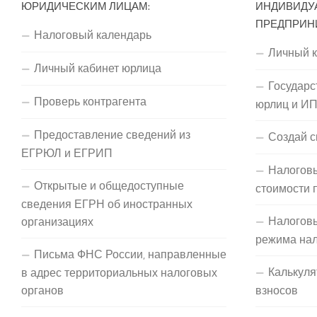
ЮРИДИЧЕСКИМ ЛИЦАМ:
ИНДИВИДУ
ПРЕДПРИН
Налоговый календарь
Личный 
Личный кабинет юрлица
Государс
Проверь контрагента
юрлиц и И
Предоставление сведений из
Создай с
ЕГРЮЛ и ЕГРИП
Налоговы
Открытые и общедоступные
стоимости 
сведения ЕГРН об иностранных
Налогов
организациях
режима на
Письма ФНС России, направленные
Калькуля
в адрес территориальных налоговых
органов
взносов