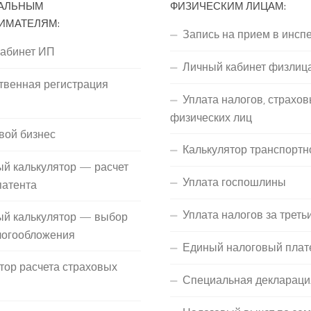
АЛЬНЫМ
ФИЗИЧЕСКИМ ЛИЦАМ:
ИМАТЕЛЯМ:
Запись на прием в инсп
кабинет ИП
Личный кабинет физлиц
твенная регистрация
Уплата налогов, страхов
П
физических лиц
вой бизнес
Калькулятор транспортн
й калькулятор — расчет
Уплата госпошлины
патента
Уплата налогов за треть
ый калькулятор — выбор
логообложения
Единый налоговый плат
тор расчета страховых
Специальная деклараци