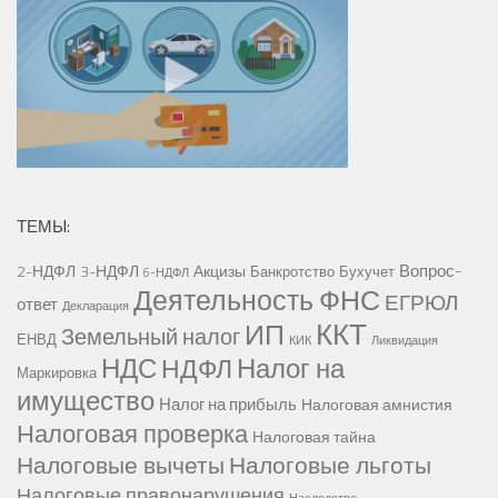
ТЕМЫ:
Вопрос-
2-НДФЛ
3-НДФЛ
Акцизы
Банкротство
Бухучет
6-НДФЛ
Деятельность ФНС
ЕГРЮЛ
ответ
Декларация
ККТ
ИП
Земельный налог
ЕНВД
КИК
Ликвидация
НДС
Налог на
НДФЛ
Маркировка
имущество
Налог на прибыль
Налоговая амнистия
Налоговая проверка
Налоговая тайна
Налоговые вычеты
Налоговые льготы
Налоговые правонарушения