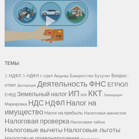
ТЕМЫ:
Вопрос-
2-НДФЛ
3-НДФЛ
Акцизы
Банкротство
Бухучет
6-НДФЛ
Деятельность ФНС
ЕГРЮЛ
ответ
Декларация
ККТ
ИП
Земельный налог
ЕНВД
КИК
Ликвидация
НДС
Налог на
НДФЛ
Маркировка
имущество
Налог на прибыль
Налоговая амнистия
Налоговая проверка
Налоговая тайна
Налоговые вычеты
Налоговые льготы
Налоговые правонарушения