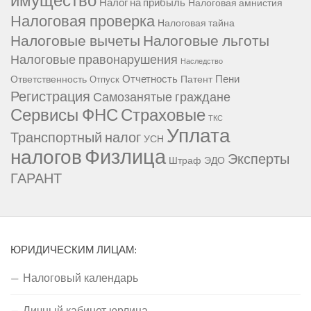
имущество
Налог на прибыль
Налоговая амнистия
Налоговая проверка
Налоговая тайна
Налоговые вычеты
Налоговые льготы
Налоговые правонарушения
Наследство
Отчетность
Пени
Ответственность
Патент
Отпуск
Регистрация
Самозанятые граждане
Сервисы ФНС
Страховые
ТКС
Уплата
Транспортный налог
УСН
Физлица
налогов
Эксперты
Штраф
ЭДО
ГАРАНТ
ЮРИДИЧЕСКИМ ЛИЦАМ:
Налоговый календарь
Личный кабинет юрлица