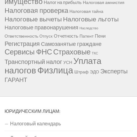
имущество
Налог на прибыль
Налоговая амнистия
Налоговая проверка
Налоговая тайна
Налоговые вычеты
Налоговые льготы
Налоговые правонарушения
Наследство
Отчетность
Пени
Ответственность
Патент
Отпуск
Регистрация
Самозанятые граждане
Сервисы ФНС
Страховые
ТКС
Уплата
Транспортный налог
УСН
Физлица
налогов
Эксперты
Штраф
ЭДО
ГАРАНТ
ЮРИДИЧЕСКИМ ЛИЦАМ:
Налоговый календарь