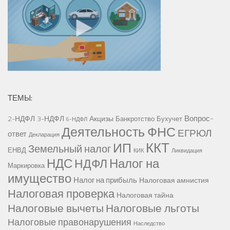
ТЕМЫ:
Вопрос-
2-НДФЛ
3-НДФЛ
Акцизы
Банкротство
Бухучет
6-НДФЛ
Деятельность ФНС
ЕГРЮЛ
ответ
Декларация
ККТ
ИП
Земельный налог
ЕНВД
КИК
Ликвидация
НДС
Налог на
НДФЛ
Маркировка
имущество
Налог на прибыль
Налоговая амнистия
Налоговая проверка
Налоговая тайна
Налоговые вычеты
Налоговые льготы
Налоговые правонарушения
Наследство