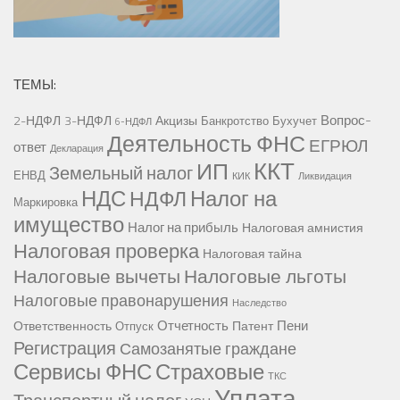
ТЕМЫ:
Вопрос-
2-НДФЛ
3-НДФЛ
Акцизы
Банкротство
Бухучет
6-НДФЛ
Деятельность ФНС
ЕГРЮЛ
ответ
Декларация
ККТ
ИП
Земельный налог
ЕНВД
КИК
Ликвидация
НДС
Налог на
НДФЛ
Маркировка
имущество
Налог на прибыль
Налоговая амнистия
Налоговая проверка
Налоговая тайна
Налоговые вычеты
Налоговые льготы
Налоговые правонарушения
Наследство
Отчетность
Пени
Ответственность
Патент
Отпуск
Регистрация
Самозанятые граждане
Сервисы ФНС
Страховые
ТКС
Уплата