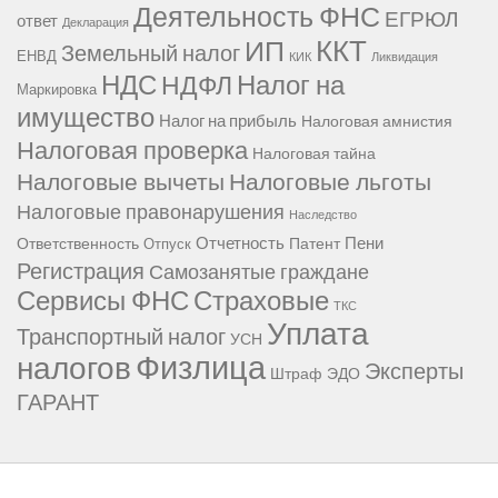
Деятельность ФНС
ЕГРЮЛ
ответ
Декларация
ККТ
ИП
Земельный налог
ЕНВД
КИК
Ликвидация
НДС
Налог на
НДФЛ
Маркировка
имущество
Налог на прибыль
Налоговая амнистия
Налоговая проверка
Налоговая тайна
Налоговые вычеты
Налоговые льготы
Налоговые правонарушения
Наследство
Отчетность
Пени
Ответственность
Патент
Отпуск
Регистрация
Самозанятые граждане
Сервисы ФНС
Страховые
ТКС
Уплата
Транспортный налог
УСН
Физлица
налогов
Эксперты
Штраф
ЭДО
ГАРАНТ