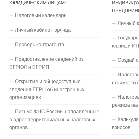
ЮРИДИЧЕСКИМ ЛИЦАМ:
ИНДИВИДУ
ПРЕДПРИН
Налоговый календарь
Личный 
Личный кабинет юрлица
Государс
Проверь контрагента
юрлиц и И
Предоставление сведений из
Создай с
ЕГРЮЛ и ЕГРИП
Налоговы
Открытые и общедоступные
стоимости 
сведения ЕГРН об иностранных
Налогов
организациях
режима на
Письма ФНС России, направленные
Калькуля
в адрес территориальных налоговых
органов
взносов