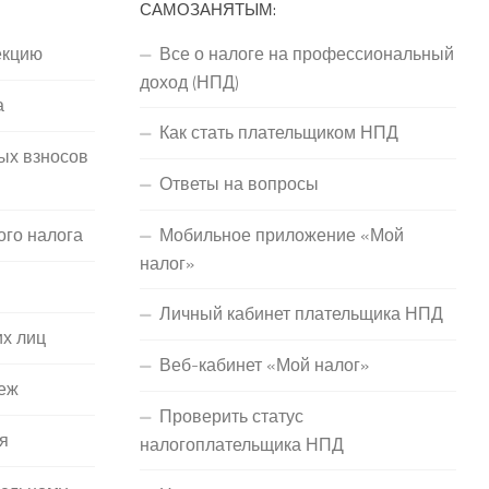
САМОЗАНЯТЫМ:
екцию
Все о налоге на профессиональный
доход (НПД)
а
Как стать плательщиком НПД
ых взносов
Ответы на вопросы
ого налога
Мобильное приложение «Мой
налог»
Личный кабинет плательщика НПД
их лиц
Веб-кабинет «Мой налог»
еж
Проверить статус
я
налогоплательщика НПД