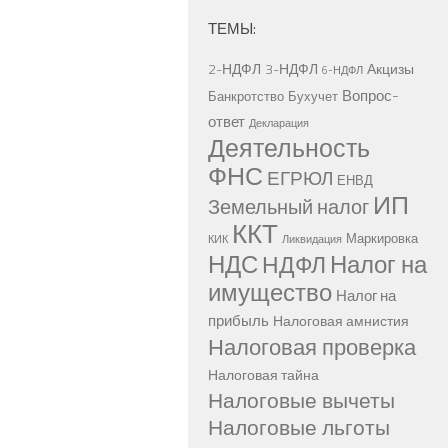
ТЕМЫ:
2-НДФЛ
3-НДФЛ
Акцизы
6-НДФЛ
Вопрос-
Банкротство
Бухучет
ответ
Декларация
Деятельность
ФНС
ЕГРЮЛ
ЕНВД
ИП
Земельный налог
ККТ
Маркировка
КИК
Ликвидация
НДС
Налог на
НДФЛ
имущество
Налог на
прибыль
Налоговая амнистия
Налоговая проверка
Налоговая тайна
Налоговые вычеты
Налоговые льготы