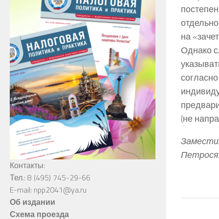
постепен
отдельно
на «заче
Однако с
указыват
согласно 
индивиду
предвари
(не напра
Заместит
Петрося
Контакты:
Тел.: 8 (495) 745-29-66
E-mail: npp2041@ya.ru
Об издании
Схема проезда