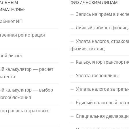
АЛЬНЫМ
ФИЗИЧЕСКИМ ЛИЦАМ:
ИМАТЕЛЯМ:
Запись на прием в инсп
кабинет ИП
Личный кабинет физлиц
твенная регистрация
Уплата налогов, страхов
П
физических лиц
вой бизнес
Калькулятор транспортн
й калькулятор — расчет
Уплата госпошлины
патента
Уплата налогов за треть
ый калькулятор — выбор
логообложения
Единый налоговый плат
тор расчета страховых
Специальная деклараци