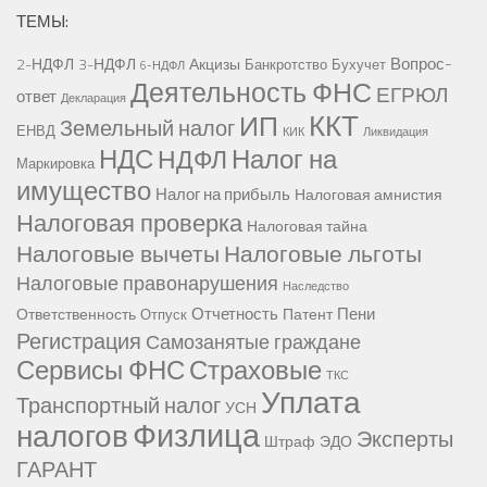
ТЕМЫ:
Вопрос-
2-НДФЛ
3-НДФЛ
Акцизы
Банкротство
Бухучет
6-НДФЛ
Деятельность ФНС
ЕГРЮЛ
ответ
Декларация
ККТ
ИП
Земельный налог
ЕНВД
КИК
Ликвидация
НДС
Налог на
НДФЛ
Маркировка
имущество
Налог на прибыль
Налоговая амнистия
Налоговая проверка
Налоговая тайна
Налоговые вычеты
Налоговые льготы
Налоговые правонарушения
Наследство
Отчетность
Пени
Ответственность
Патент
Отпуск
Регистрация
Самозанятые граждане
Сервисы ФНС
Страховые
ТКС
Уплата
Транспортный налог
УСН
Физлица
налогов
Эксперты
Штраф
ЭДО
ГАРАНТ