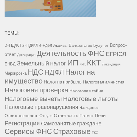
ТЕМЫ:
Вопрос-
2-НДФЛ
3-НДФЛ
Акцизы
Банкротство
Бухучет
6-НДФЛ
Деятельность ФНС
ЕГРЮЛ
ответ
Декларация
ККТ
ИП
Земельный налог
ЕНВД
КИК
Ликвидация
НДС
Налог на
НДФЛ
Маркировка
имущество
Налог на прибыль
Налоговая амнистия
Налоговая проверка
Налоговая тайна
Налоговые вычеты
Налоговые льготы
Налоговые правонарушения
Наследство
Отчетность
Пени
Ответственность
Патент
Отпуск
Регистрация
Самозанятые граждане
Сервисы ФНС
Страховые
ТКС