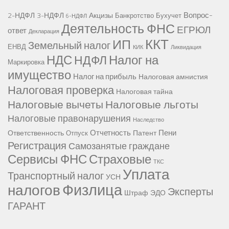
Вопрос-
2-НДФЛ
3-НДФЛ
Акцизы
Банкротство
Бухучет
6-НДФЛ
Деятельность ФНС
ЕГРЮЛ
ответ
Декларация
ККТ
ИП
Земельный налог
ЕНВД
КИК
Ликвидация
НДС
Налог на
НДФЛ
Маркировка
имущество
Налог на прибыль
Налоговая амнистия
Налоговая проверка
Налоговая тайна
Налоговые вычеты
Налоговые льготы
Налоговые правонарушения
Наследство
Отчетность
Пени
Ответственность
Патент
Отпуск
Регистрация
Самозанятые граждане
Сервисы ФНС
Страховые
ТКС
Уплата
Транспортный налог
УСН
Физлица
налогов
Эксперты
Штраф
ЭДО
ГАРАНТ