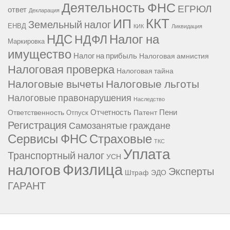
Деятельность ФНС
ЕГРЮЛ
ответ
Декларация
ККТ
ИП
Земельный налог
ЕНВД
КИК
Ликвидация
НДС
Налог на
НДФЛ
Маркировка
имущество
Налог на прибыль
Налоговая амнистия
Налоговая проверка
Налоговая тайна
Налоговые вычеты
Налоговые льготы
Налоговые правонарушения
Наследство
Отчетность
Пени
Ответственность
Патент
Отпуск
Регистрация
Самозанятые граждане
Сервисы ФНС
Страховые
ТКС
Уплата
Транспортный налог
УСН
Физлица
налогов
Эксперты
Штраф
ЭДО
ГАРАНТ