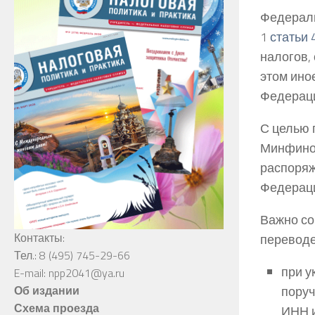
Федерал
1
статьи 
налогов,
этом ино
Федераци
С целью 
Минфином
распоряж
Федерац
Важно со
Контакты:
переводе
Тел.: 8 (495) 745-29-66
при у
E-mail: npp2041@ya.ru
поруч
Об издании
Схема проезда
ИНН и