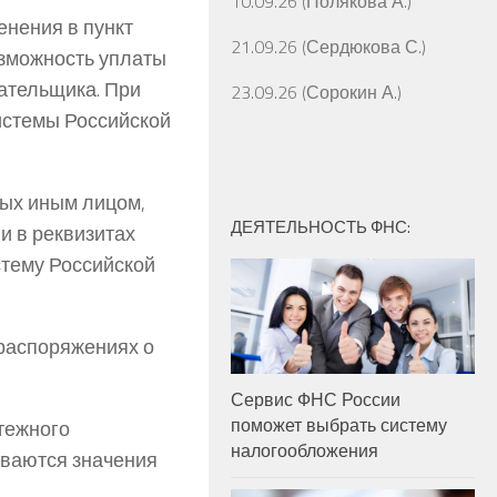
10.09.26 (Полякова А.)
нения в пункт
21.09.26 (Сердюкова С.)
зможность уплаты
лательщика. При
23.09.26 (Сорокин А.)
истемы Российской
ных иным лицом,
ДЕЯТЕЛЬНОСТЬ ФНС:
 в реквизитах
тему Российской
распоряжениях о
Сервис ФНС России
поможет выбрать систему
тежного
налогообложения
ываются значения