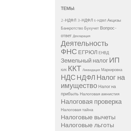
ТЕМЫ:
2-НДФЛ
3-НДФЛ
Акцизы
6-НДФЛ
Вопрос-
Банкротство
Бухучет
ответ
Декларация
Деятельность
ФНС
ЕГРЮЛ
ЕНВД
ИП
Земельный налог
ККТ
Маркировка
КИК
Ликвидация
НДС
Налог на
НДФЛ
имущество
Налог на
прибыль
Налоговая амнистия
Налоговая проверка
Налоговая тайна
Налоговые вычеты
Налоговые льготы