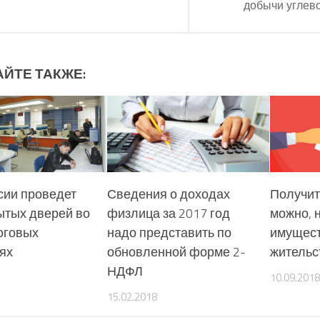
добычи углев
АЙТЕ ТАКЖЕ:
ии проведет
Сведения о доходах
Получит
ытых дверей во
физлица за 2017 год
можно, 
оговых
надо представить по
имущест
ях
обновленной форме 2-
жительс
НДФЛ
10.09.2018
15.02.2018