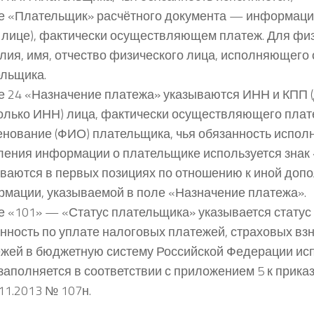
е «Плательщик» расчётного документа — информаци
 лице), фактически осуществляющем платеж. Для фи
ия, имя, отчество физического лица, исполняющего 
льщика.
е 24 «Назначение платежа» указываются ИНН и КПП 
олько ИНН) лица, фактически осуществляющего плат
нование (ФИО) плательщика, чья обязанность исполн
ения информации о плательщике используется знак «
ваются в первых позициях по отношению к иной доп
мации, указываемой в поле «Назначение платежа».
е «101» — «Статус плательщика» указывается статус 
нность по уплате налоговых платежей, страховых вз
жей в бюджетную систему Российской Федерации исп
заполняется в соответствии с приложением 5 к прик
.11.2013 № 107н.