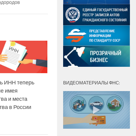
одородов
ь ИНН теперь
ВИДЕОМАТЕРИАЛЫ ФНС:
не имея
ва и места
тва в России