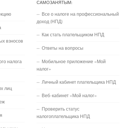
САМОЗАНЯТЫМ:
екцию
Все о налоге на профессиональный
доход (НПД)
а
Как стать плательщиком НПД
ых взносов
Ответы на вопросы
ого налога
Мобильное приложение «Мой
налог»
Личный кабинет плательщика НПД
их лиц
Веб-кабинет «Мой налог»
еж
Проверить статус
я
налогоплательщика НПД