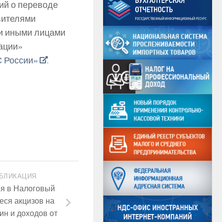
ий о переводе
вителями
 и иными лицами
ации»
С России»
.
БЛИКАЦИЯ
я в Налоговый
еся акцизов на
н и доходов от