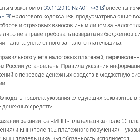
ьным законом от
30.11.2016 № 401-ФЗ
внесены изме
45
Налогового кодекса РФ, предусматривающие во
 сборов и страховых взносов иным лицом за налогоп
е лицо не вправе требовать возврата из бюджетной с
и налога, уплаченного за налогоплательщика.
правильного учета налоговых платежей, перечислен
 России установлены Правила указания информации
ений о переводе денежных средств в бюджетную сис
ии.
блюдать правила указания следующих реквизитов в 
 денежных средств:
казании реквизитов «ИНН» плательщика (поле 60 пла
ения) и КПП (поле 102 платежного поручения) – указ
 КПП плательщика, чья обязанность исполняется;