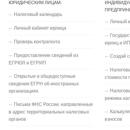
ЮРИДИЧЕСКИМ ЛИЦАМ:
ИНДИВИДУ
ПРЕДПРИН
Налоговый календарь
Личный 
Личный кабинет юрлица
Государс
Проверь контрагента
юрлиц и И
Предоставление сведений из
Создай с
ЕГРЮЛ и ЕГРИП
Налоговы
Открытые и общедоступные
стоимости 
сведения ЕГРН об иностранных
Налогов
организациях
режима на
Письма ФНС России, направленные
Калькуля
в адрес территориальных налоговых
органов
взносов