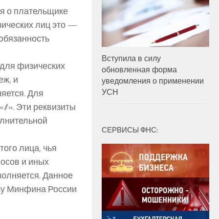
я о плательщике
зических лиц это —
обязанность
Вступила в силу
(для физических
обновленная форма
еж, и
уведомления о применении
УСН
яется. Для
//». Эти реквизиты
олнительной
СЕРВИСЫ ФНС:
того лица, чья
носов и иных
олняется. Данное
азу Минфина России