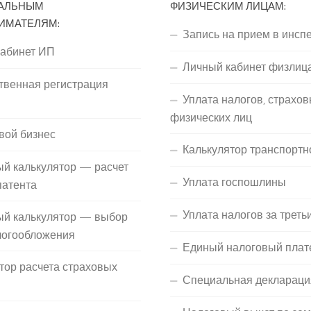
АЛЬНЫМ
ФИЗИЧЕСКИМ ЛИЦАМ:
ИМАТЕЛЯМ:
Запись на прием в инсп
кабинет ИП
Личный кабинет физлиц
твенная регистрация
Уплата налогов, страхов
П
физических лиц
вой бизнес
Калькулятор транспортн
й калькулятор — расчет
Уплата госпошлины
патента
Уплата налогов за треть
ый калькулятор — выбор
логообложения
Единый налоговый плат
тор расчета страховых
Специальная деклараци