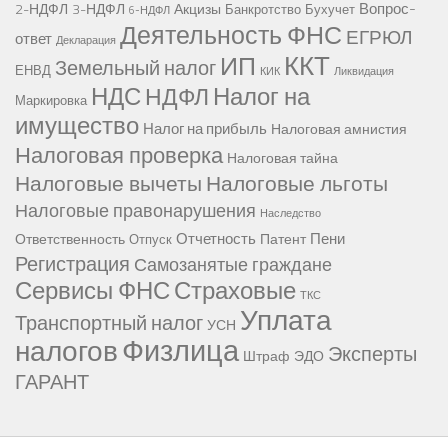
Вопрос-
2-НДФЛ
3-НДФЛ
Акцизы
Банкротство
Бухучет
6-НДФЛ
Деятельность ФНС
ЕГРЮЛ
ответ
Декларация
ККТ
ИП
Земельный налог
ЕНВД
КИК
Ликвидация
НДС
Налог на
НДФЛ
Маркировка
имущество
Налог на прибыль
Налоговая амнистия
Налоговая проверка
Налоговая тайна
Налоговые вычеты
Налоговые льготы
Налоговые правонарушения
Наследство
Отчетность
Пени
Ответственность
Патент
Отпуск
Регистрация
Самозанятые граждане
Сервисы ФНС
Страховые
ТКС
Уплата
Транспортный налог
УСН
Физлица
налогов
Эксперты
Штраф
ЭДО
ГАРАНТ