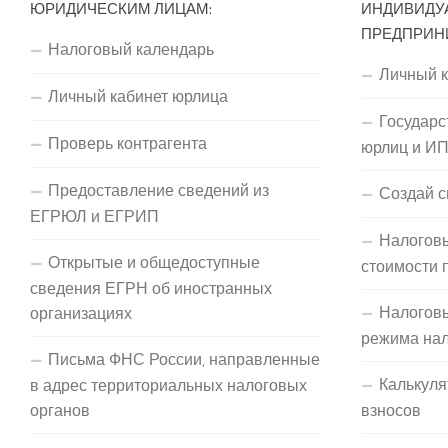
ЮРИДИЧЕСКИМ ЛИЦАМ:
ИНДИВИДУ
ПРЕДПРИН
Налоговый календарь
Личный 
Личный кабинет юрлица
Государс
Проверь контрагента
юрлиц и И
Предоставление сведений из
Создай с
ЕГРЮЛ и ЕГРИП
Налоговы
Открытые и общедоступные
стоимости 
сведения ЕГРН об иностранных
Налогов
организациях
режима на
Письма ФНС России, направленные
Калькуля
в адрес территориальных налоговых
органов
взносов