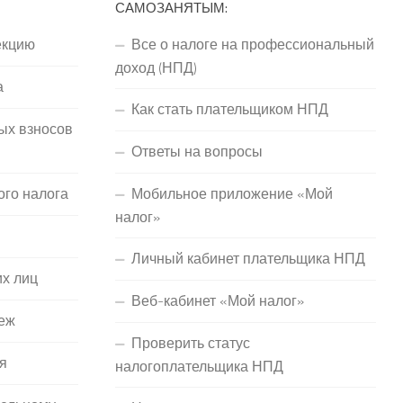
САМОЗАНЯТЫМ:
екцию
Все о налоге на профессиональный
доход (НПД)
а
Как стать плательщиком НПД
ых взносов
Ответы на вопросы
ого налога
Мобильное приложение «Мой
налог»
Личный кабинет плательщика НПД
их лиц
Веб-кабинет «Мой налог»
еж
Проверить статус
я
налогоплательщика НПД