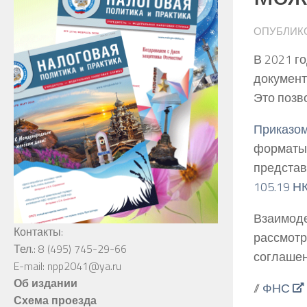
ОПУБЛИК
В 2021 г
документ
Это позв
Приказом
форматы 
представ
105.19 Н
Взаимоде
Контакты:
рассмотр
Тел.: 8 (495) 745-29-66
соглашен
E-mail: npp2041@ya.ru
Об издании
//
ФНС
Схема проезда