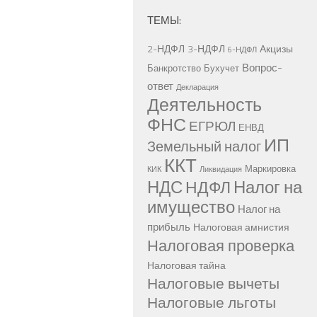
ТЕМЫ:
2-НДФЛ
3-НДФЛ
Акцизы
6-НДФЛ
Вопрос-
Банкротство
Бухучет
ответ
Декларация
Деятельность
ФНС
ЕГРЮЛ
ЕНВД
ИП
Земельный налог
ККТ
Маркировка
КИК
Ликвидация
НДС
Налог на
НДФЛ
имущество
Налог на
прибыль
Налоговая амнистия
Налоговая проверка
Налоговая тайна
Налоговые вычеты
Налоговые льготы