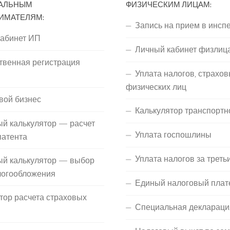
АЛЬНЫМ
ФИЗИЧЕСКИМ ЛИЦАМ:
ИМАТЕЛЯМ:
Запись на прием в инсп
кабинет ИП
Личный кабинет физлиц
твенная регистрация
Уплата налогов, страхов
П
физических лиц
вой бизнес
Калькулятор транспортн
й калькулятор — расчет
Уплата госпошлины
патента
Уплата налогов за треть
ый калькулятор — выбор
логообложения
Единый налоговый плат
тор расчета страховых
Специальная деклараци