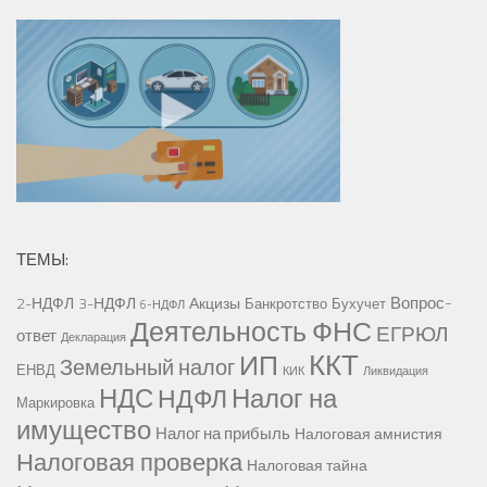
ТЕМЫ:
Вопрос-
2-НДФЛ
3-НДФЛ
Акцизы
Банкротство
Бухучет
6-НДФЛ
Деятельность ФНС
ЕГРЮЛ
ответ
Декларация
ККТ
ИП
Земельный налог
ЕНВД
КИК
Ликвидация
НДС
Налог на
НДФЛ
Маркировка
имущество
Налог на прибыль
Налоговая амнистия
Налоговая проверка
Налоговая тайна