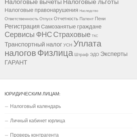
Налоговые вычеты
Налоговые льготы
Налоговые правонарушения
Наследство
Отчетность
Пени
Ответственность
Патент
Отпуск
Регистрация
Самозанятые граждане
Сервисы ФНС
Страховые
ТКС
Уплата
Транспортный налог
УСН
Физлица
налогов
Эксперты
Штраф
ЭДО
ГАРАНТ
ЮРИДИЧЕСКИМ ЛИЦАМ:
Налоговый календарь
Личный кабинет юрлица
Проверь контрагента