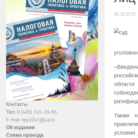
05.10.2015
уголовно
«Введени
российск
области
соблюде
ратифици
Контакты:
Тел.: 8 (495) 745-29-66
Также н
E-mail: npp2041@ya.ru
привлече
Об издании
условия 
Схема проезда