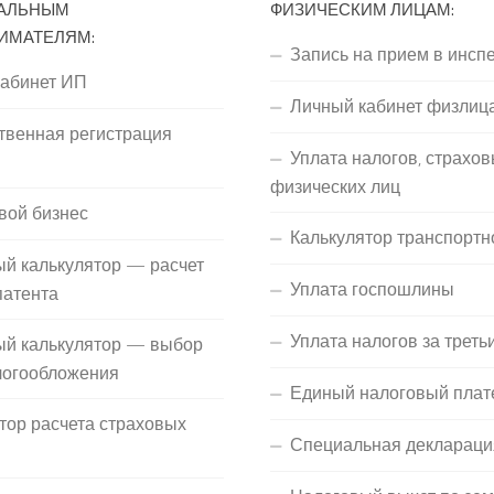
АЛЬНЫМ
ФИЗИЧЕСКИМ ЛИЦАМ:
ИМАТЕЛЯМ:
Запись на прием в инсп
кабинет ИП
Личный кабинет физлиц
твенная регистрация
Уплата налогов, страхов
П
физических лиц
вой бизнес
Калькулятор транспортн
й калькулятор — расчет
Уплата госпошлины
патента
Уплата налогов за треть
ый калькулятор — выбор
логообложения
Единый налоговый плат
тор расчета страховых
Специальная деклараци