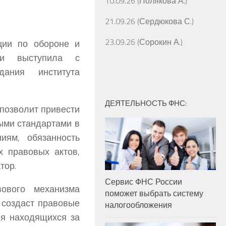
10.09.26 (Полякова А.)
21.09.26 (Сердюкова С.)
23.09.26 (Сорокин А.)
ции по обороне и
и
выступила с
дания института
ДЕЯТЕЛЬНОСТЬ ФНС:
позволит привести
ыми стандартами в
иям, обязанность
 правовых актов,
тор.
Сервис ФНС России
вового механизма
поможет выбрать систему
 создаст правовые
налогообложения
ия находящихся за