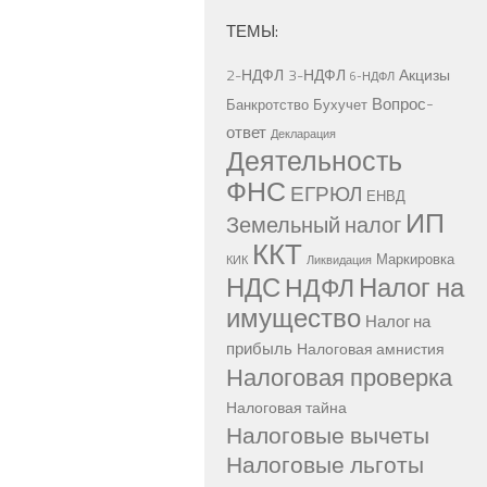
ТЕМЫ:
2-НДФЛ
3-НДФЛ
Акцизы
6-НДФЛ
Вопрос-
Банкротство
Бухучет
ответ
Декларация
Деятельность
ФНС
ЕГРЮЛ
ЕНВД
ИП
Земельный налог
ККТ
Маркировка
КИК
Ликвидация
НДС
Налог на
НДФЛ
имущество
Налог на
прибыль
Налоговая амнистия
Налоговая проверка
Налоговая тайна
Налоговые вычеты
Налоговые льготы