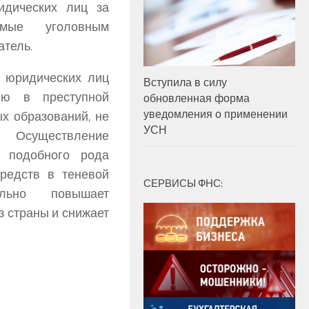
идических лиц за
емые уголовным
атель.
и юридических лиц
Вступила в силу
нию в преступной
обновленная форма
уведомления о применении
х образований, не
УСН
 Осуществление
я подобного рода
редств в теневой
СЕРВИСЫ ФНС:
ельно повышает
з страны и снижает