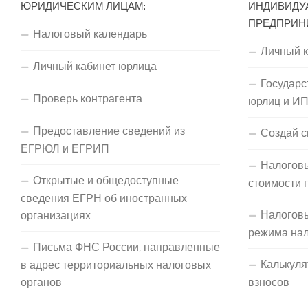
ЮРИДИЧЕСКИМ ЛИЦАМ:
ИНДИВИДУ
ПРЕДПРИН
Налоговый календарь
Личный 
Личный кабинет юрлица
Государс
Проверь контрагента
юрлиц и И
Предоставление сведений из
Создай с
ЕГРЮЛ и ЕГРИП
Налоговы
Открытые и общедоступные
стоимости 
сведения ЕГРН об иностранных
Налогов
организациях
режима на
Письма ФНС России, направленные
Калькуля
в адрес территориальных налоговых
органов
взносов