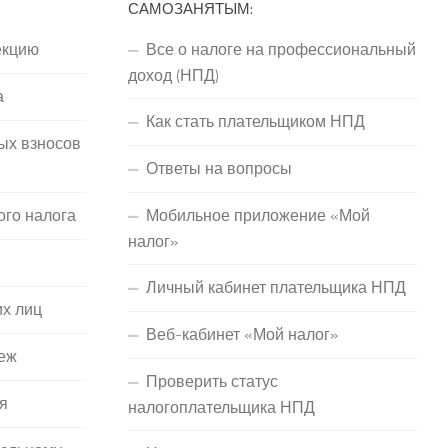
САМОЗАНЯТЫМ:
екцию
Все о налоге на профессиональный
доход (НПД)
а
Как стать плательщиком НПД
ых взносов
Ответы на вопросы
ого налога
Мобильное приложение «Мой
налог»
Личный кабинет плательщика НПД
их лиц
Веб-кабинет «Мой налог»
еж
Проверить статус
я
налогоплательщика НПД