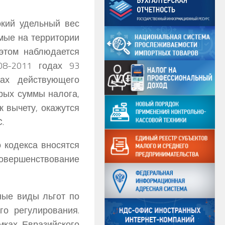
окий удельный вес
мые на территории
 этом наблюдается
08-2011 годах 93
ках действующего
орых суммы налога,
к вычету, окажутся
.
 кодекса вносятся
ршенствование
ные виды льгот по
о регулирования.
ках Евразийского