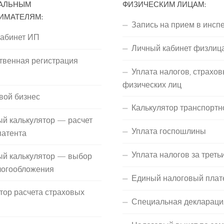
АЛЬНЫМ
ФИЗИЧЕСКИМ ЛИЦАМ:
ИМАТЕЛЯМ:
Запись на прием в инсп
кабинет ИП
Личный кабинет физлиц
твенная регистрация
Уплата налогов, страхов
П
физических лиц
вой бизнес
Калькулятор транспортн
й калькулятор — расчет
Уплата госпошлины
патента
Уплата налогов за треть
ый калькулятор — выбор
логообложения
Единый налоговый плат
тор расчета страховых
Специальная деклараци