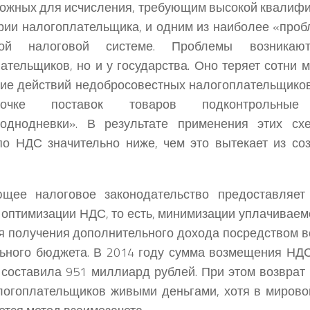
ожных для исчисления, требующим высокой квалифи
рии налогоплательщика, и одним из наиболее «проб
ской налоговой системе. Проблемы возника
ательщиков, но и у государства. Оно теряет сотни
ие действий недобросовестных налогоплательщиков
чке поставок товаров подконтрольные п
однодневки». В результате применения этих сх
о НДС значительно ниже, чем это вытекает из со
ющее налоговое законодательство предоставляет
 оптимизации НДС, то есть, минимизации уплачиваем
я получения дополнительного дохода посредством 
ьного бюджета. В 2014 году сумма возмещения НД
составила 951 миллиард рублей. При этом возврат 
логоплательщиков живыми деньгами, хотя в мирово