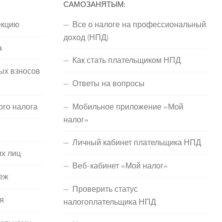
САМОЗАНЯТЫМ:
екцию
Все о налоге на профессиональный
доход (НПД)
а
Как стать плательщиком НПД
ых взносов
Ответы на вопросы
ого налога
Мобильное приложение «Мой
налог»
Личный кабинет плательщика НПД
их лиц
Веб-кабинет «Мой налог»
еж
Проверить статус
я
налогоплательщика НПД