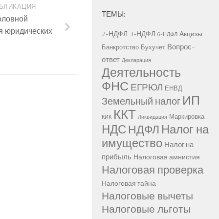
БЛИКАЦИЯ
ТЕМЫ:
оловной
я юридических
2-НДФЛ
3-НДФЛ
Акцизы
6-НДФЛ
Вопрос-
Банкротство
Бухучет
ответ
Декларация
Деятельность
ФНС
ЕГРЮЛ
ЕНВД
ИП
Земельный налог
ККТ
Маркировка
КИК
Ликвидация
НДС
Налог на
НДФЛ
имущество
Налог на
прибыль
Налоговая амнистия
Налоговая проверка
Налоговая тайна
Налоговые вычеты
Налоговые льготы