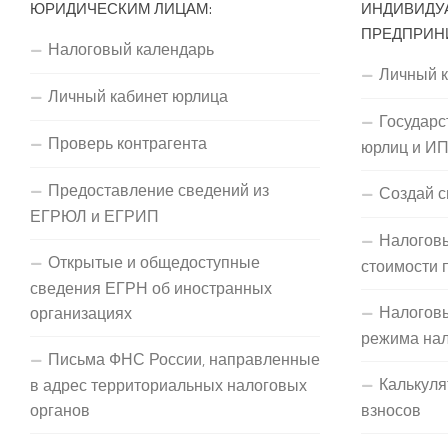
ЮРИДИЧЕСКИМ ЛИЦАМ:
ИНДИВИДУ
ПРЕДПРИН
Налоговый календарь
Личный 
Личный кабинет юрлица
Государс
Проверь контрагента
юрлиц и И
Предоставление сведений из
Создай с
ЕГРЮЛ и ЕГРИП
Налоговы
Открытые и общедоступные
стоимости 
сведения ЕГРН об иностранных
Налогов
организациях
режима на
Письма ФНС России, направленные
Калькуля
в адрес территориальных налоговых
органов
взносов