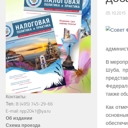
05.10.2015
админист
В меропр
Шуба
, п
предста
Федераль
также об
Контакты:
Тел.: 8 (495) 745-29-66
Как отме
E-mail: npp2041@ya.ru
основны
Об издании
обеспечи
Схема проезда