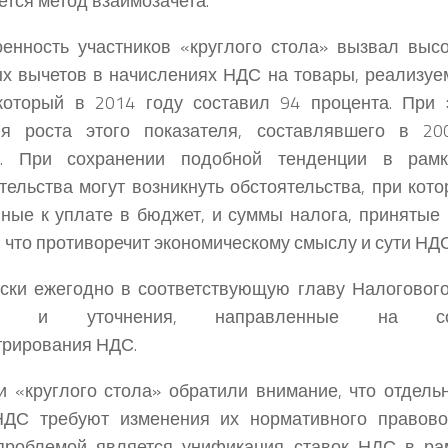
ется метод взаимозачета.
енность участников «круглого стола» вызвал выс
х вычетов в начислениях НДС на товары, реализуе
 который в 2014 году составил 94 процента. При
ия роста этого показателя, составлявшего в 20
а. При сохранении подобной тенденции в рам
тельства могут возникнуть обстоятельства, при кот
ные к уплате в бюджет, и суммы налога, принятые 
 что противоречит экономическому смыслу и сути НДС
ски ежегодно в соответствующую главу Налогового
ки и уточнения, направленные на сове
трирования НДС.
и «круглого стола» обратили внимание, что отдель
НДС требуют изменения их нормативного правовог
проблемой является унификация ставок НДС в рам