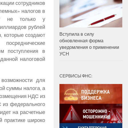
кации сотрудников
лемных» налогов в
ют не только у
 миллиардов рублей
Вступила в силу
, которые создают
обновленная форма
осреднические
уведомления о применении
ем поступления в
УСН
зданной налоговой
СЕРВИСЫ ФНС:
 возможности для
ой суммы налога, а
возмещения НДС из
С из федерального
идет на расчетные
й практике широко