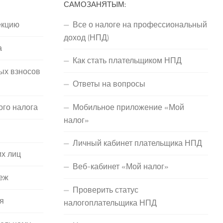
САМОЗАНЯТЫМ:
екцию
Все о налоге на профессиональный
доход (НПД)
а
Как стать плательщиком НПД
ых взносов
Ответы на вопросы
ого налога
Мобильное приложение «Мой
налог»
Личный кабинет плательщика НПД
их лиц
Веб-кабинет «Мой налог»
еж
Проверить статус
я
налогоплательщика НПД