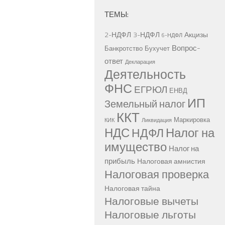
ТЕМЫ:
2-НДФЛ
3-НДФЛ
Акцизы
6-НДФЛ
Вопрос-
Банкротство
Бухучет
ответ
Декларация
Деятельность
ФНС
ЕГРЮЛ
ЕНВД
ИП
Земельный налог
ККТ
Маркировка
КИК
Ликвидация
НДС
Налог на
НДФЛ
имущество
Налог на
прибыль
Налоговая амнистия
Налоговая проверка
Налоговая тайна
Налоговые вычеты
Налоговые льготы