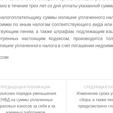
ано в течение трех лет со дня уплаты указанной сумм
налогоплательщику суммы излишне уплаченного нал
оимки по иным налогам соответствующего вида или
твующим пеням, а также штрафам, подлежащим взы
отренных настоящим Кодексом, производится тол
лишне уплаченного налога в счет погашения недоимк
ссии
ПРЕДЫДУЩАЯ ПУБЛИКАЦИЯ
СЛЕДУЮЩАЯ ПУ
зъяснен порядок уменьшения
Изменение срока у
ЕНВД на суммы уплаченных
сбора, а также п
раховых взносов за себя и за
предусмотрено гл
наемных работников