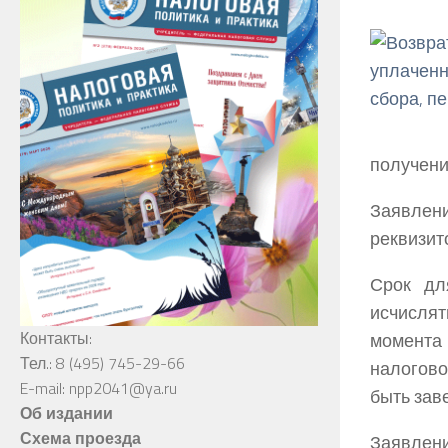
получени
Заявлен
реквизит
Срок дл
исчислят
Контакты:
момента
Тел.: 8 (495) 745-29-66
налогово
E-mail: npp2041@ya.ru
быть зав
Об издании
Схема проезда
Заявлени