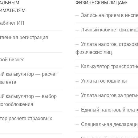
АЛЬНЫМ
ФИЗИЧЕСКИМ ЛИЦАМ:
ИМАТЕЛЯМ:
Запись на прием в инсп
кабинет ИП
Личный кабинет физлиц
твенная регистрация
Уплата налогов, страхов
П
физических лиц
вой бизнес
Калькулятор транспортн
й калькулятор — расчет
Уплата госпошлины
патента
Уплата налогов за треть
ый калькулятор — выбор
логообложения
Единый налоговый плат
тор расчета страховых
Специальная деклараци