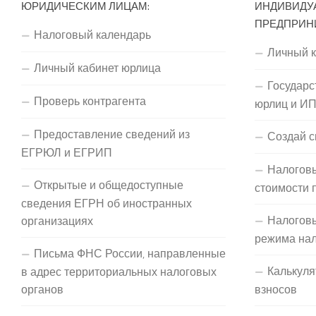
ЮРИДИЧЕСКИМ ЛИЦАМ:
ИНДИВИДУ
ПРЕДПРИН
Налоговый календарь
Личный 
Личный кабинет юрлица
Государс
Проверь контрагента
юрлиц и И
Предоставление сведений из
Создай с
ЕГРЮЛ и ЕГРИП
Налоговы
Открытые и общедоступные
стоимости 
сведения ЕГРН об иностранных
Налогов
организациях
режима на
Письма ФНС России, направленные
Калькуля
в адрес территориальных налоговых
органов
взносов