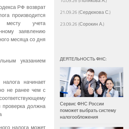
10.09.26 (Полякова А.)
кодекса РФ возврат
21.09.26 (Сердюкова С.)
лога производится
 месту учета
23.09.26 (Сорокин А.)
нному заявлению
ного месяца со дня
ДЕЯТЕЛЬНОСТЬ ФНС:
льным указанием
 налога начинает
 но не ранее чем с
соответствующему
Сервис ФНС России
ая проверка должна
поможет выбрать систему
а
налогообложения
ного налога может