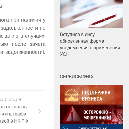
ы.
ога при наличии у
 задолженности по
Вступила в силу
сканию в случаях,
обновленная форма
ько после зачета
уведомления о применении
и (задолженности).
УСН
СЕРВИСЫ ФНС:
БЛИКАЦИЯ
платы налога,
ени и штрафа
авой 9 НК РФ