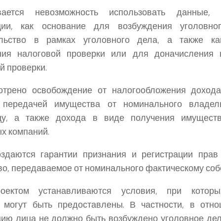
вается невозможность использовать данные,
ции, как основание для возбуждения уголовн
ельство в рамках уголовного дела, а также к
ния налоговой проверки или для доначисления 
й проверки.
отрено освобождение от налогообложения дохода
 передачей имущества от номинального владел
цу, а также дохода в виде получения имущест
х компаний.
оздаются гарантии признания и регистрации прав
о, передаваемое от номинального фактическому соб
роектом устанавливаются условия, при котор
и могут быть предоставлены. В частности, в отн
ию лица не должно быть возбуждено уголовное дел