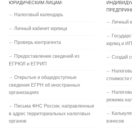
ЮРИДИЧЕСКИМ ЛИЦАМ:
ИНДИВИДУ
ПРЕДПРИН
Налоговый календарь
Личный 
Личный кабинет юрлица
Государс
Проверь контрагента
юрлиц и И
Предоставление сведений из
Создай с
ЕГРЮЛ и ЕГРИП
Налоговы
Открытые и общедоступные
стоимости 
сведения ЕГРН об иностранных
Налогов
организациях
режима на
Письма ФНС России, направленные
Калькуля
в адрес территориальных налоговых
органов
взносов