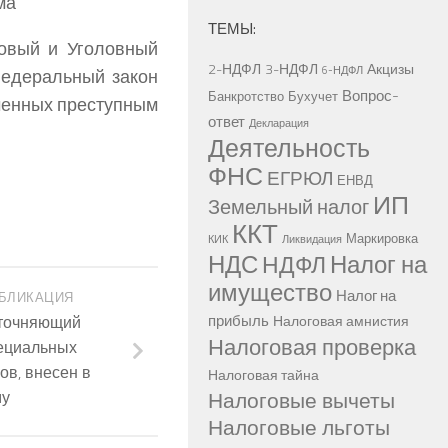
ма
ТЕМЫ:
говый и Уголовный
2-НДФЛ
3-НДФЛ
Акцизы
6-НДФЛ
Федеральный закон
Вопрос-
Банкротство
Бухучет
ченных преступным
ответ
Декларация
Деятельность
ФНС
ЕГРЮЛ
ЕНВД
ИП
Земельный налог
ККТ
Маркировка
КИК
Ликвидация
НДС
Налог на
НДФЛ
имущество
Налог на
БЛИКАЦИЯ
прибыль
уточняющий
Налоговая амнистия
Налоговая проверка
ециальных
в, внесен в
Налоговая тайна
Налоговые вычеты
му
Налоговые льготы