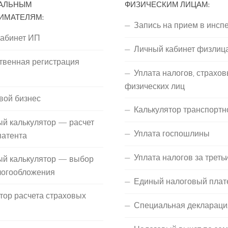
АЛЬНЫМ
ФИЗИЧЕСКИМ ЛИЦАМ:
ИМАТЕЛЯМ:
Запись на прием в инсп
кабинет ИП
Личный кабинет физлиц
твенная регистрация
Уплата налогов, страхов
П
физических лиц
вой бизнес
Калькулятор транспортн
й калькулятор — расчет
Уплата госпошлины
патента
Уплата налогов за треть
ый калькулятор — выбор
логообложения
Единый налоговый плат
тор расчета страховых
Специальная деклараци