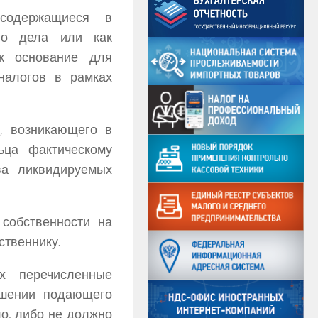
 содержащиеся в
ого дела или как
ак основание для
налогов в рамках
, возникающего в
ьца фактическому
ва ликвидируемых
 собственности на
ственнику.
ых перечисленные
ошении подающего
о, либо не должно