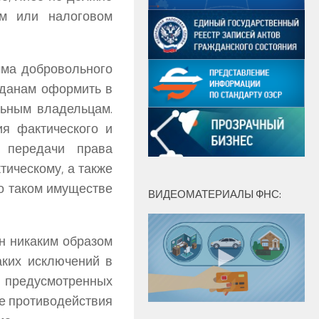
ом или налоговом
мма добровольного
жданам оформить в
льным владельцам.
ия фактического и
м передачи права
тическому, а также
о таком имуществе
ВИДЕОМАТЕРИАЛЫ ФНС:
н никаким образом
аких исключений в
редусмотренных
е противодействия