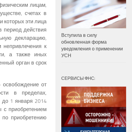
 физическим лицам,
ществе, счетах в
и которых эти лица
в период действия
Вступила в силу
ьную декларацию,
обновленная форма
и непривлечения к
уведомления о применении
ти, а также иных
УСН
енный орган в срок
СЕРВИСЫ ФНС:
 освобождение от
ости в пределах,
 до 1 января 2014
ы с приобретением
 по приобретению