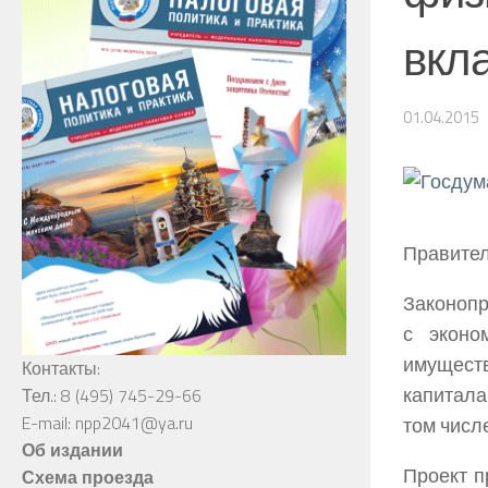
вкл
01.04.2015
Правител
Законопр
с эконо
имущест
Контакты:
капитала
Тел.: 8 (495) 745-29-66
E-mail: npp2041@ya.ru
том числ
Об издании
Проект п
Схема проезда