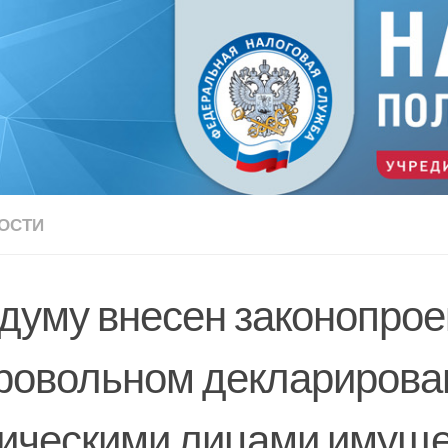
ОСТИ
одуму внесен законопрое
ровольном декларирова
ическими лицами имуще