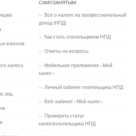
САМОЗАНЯТЫМ:
екцию
Все о налоге на профессиональный
доход (НПД)
а
Как стать плательщиком НПД
ых взносов
Ответы на вопросы
ого налога
Мобильное приложение «Мой
налог»
Личный кабинет плательщика НПД
их лиц
Веб-кабинет «Мой налог»
еж
Проверить статус
я
налогоплательщика НПД