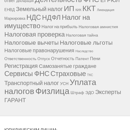
ответ
Декларация
ККТ
ИП
Земельный налог
ЕНВД
КИК
Ликвидация
НДС
Налог на
НДФЛ
Маркировка
имущество
Налог на прибыль
Налоговая амнистия
Налоговая проверка
Налоговая тайна
Налоговые вычеты
Налоговые льготы
Налоговые правонарушения
Наследство
Отчетность
Пени
Ответственность
Патент
Отпуск
Регистрация
Самозанятые граждане
Сервисы ФНС
Страховые
ТКС
Уплата
Транспортный налог
УСН
Физлица
налогов
Эксперты
Штраф
ЭДО
ГАРАНТ
ЮРИДИЧЕСКИМ ЛИЦАМ: