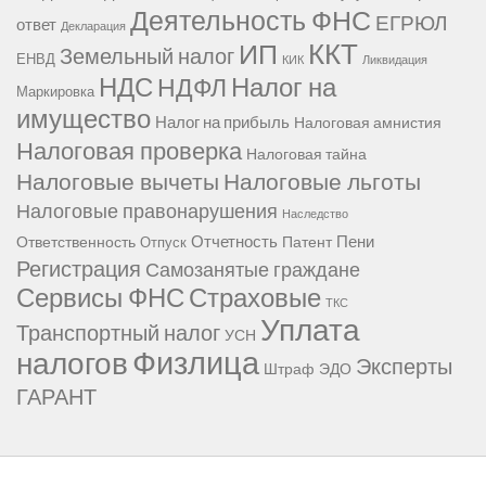
Деятельность ФНС
ЕГРЮЛ
ответ
Декларация
ККТ
ИП
Земельный налог
ЕНВД
КИК
Ликвидация
НДС
Налог на
НДФЛ
Маркировка
имущество
Налог на прибыль
Налоговая амнистия
Налоговая проверка
Налоговая тайна
Налоговые вычеты
Налоговые льготы
Налоговые правонарушения
Наследство
Отчетность
Пени
Ответственность
Патент
Отпуск
Регистрация
Самозанятые граждане
Сервисы ФНС
Страховые
ТКС
Уплата
Транспортный налог
УСН
Физлица
налогов
Эксперты
Штраф
ЭДО
ГАРАНТ