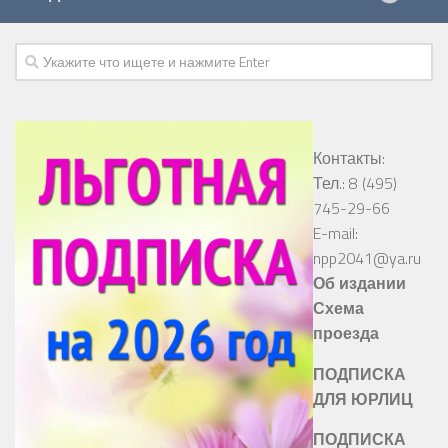
Контакты:
Тел.: 8 (495)
745-29-66
E-mail:
npp2041@ya.ru
Об издании
Схема
проезда
ПОДПИСКА
ДЛЯ ЮРЛИЦ
ПОДПИСКА