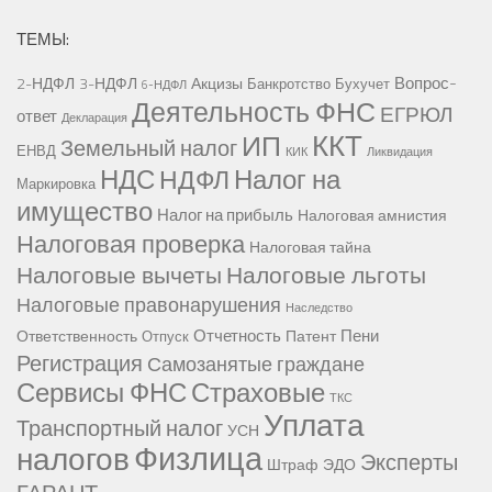
ТЕМЫ:
Вопрос-
2-НДФЛ
3-НДФЛ
Акцизы
Банкротство
Бухучет
6-НДФЛ
Деятельность ФНС
ЕГРЮЛ
ответ
Декларация
ККТ
ИП
Земельный налог
ЕНВД
КИК
Ликвидация
НДС
Налог на
НДФЛ
Маркировка
имущество
Налог на прибыль
Налоговая амнистия
Налоговая проверка
Налоговая тайна
Налоговые вычеты
Налоговые льготы
Налоговые правонарушения
Наследство
Отчетность
Пени
Ответственность
Патент
Отпуск
Регистрация
Самозанятые граждане
Сервисы ФНС
Страховые
ТКС
Уплата
Транспортный налог
УСН
Физлица
налогов
Эксперты
Штраф
ЭДО