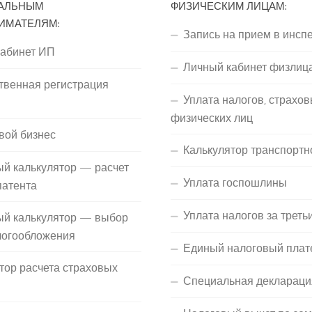
АЛЬНЫМ
ФИЗИЧЕСКИМ ЛИЦАМ:
ИМАТЕЛЯМ:
Запись на прием в инсп
кабинет ИП
Личный кабинет физлиц
твенная регистрация
Уплата налогов, страхов
П
физических лиц
вой бизнес
Калькулятор транспортн
й калькулятор — расчет
Уплата госпошлины
патента
Уплата налогов за треть
ый калькулятор — выбор
логообложения
Единый налоговый плат
тор расчета страховых
Специальная деклараци