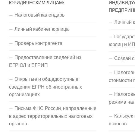
ЮРИДИЧЕСКИМ ЛИЦАМ:
ИНДИВИДУ
ПРЕДПРИН
Налоговый календарь
Личный 
Личный кабинет юрлица
Государс
Проверь контрагента
юрлиц и И
Предоставление сведений из
Создай с
ЕГРЮЛ и ЕГРИП
Налоговы
Открытые и общедоступные
стоимости 
сведения ЕГРН об иностранных
Налогов
организациях
режима на
Письма ФНС России, направленные
Калькуля
в адрес территориальных налоговых
органов
взносов