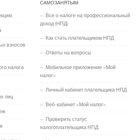
САМОЗАНЯТЫМ:
екцию
Все о налоге на профессиональный
доход (НПД)
а
Как стать плательщиком НПД
ых взносов
Ответы на вопросы
ого налога
Мобильное приложение «Мой
налог»
Личный кабинет плательщика НПД
их лиц
Веб-кабинет «Мой налог»
еж
Проверить статус
я
налогоплательщика НПД