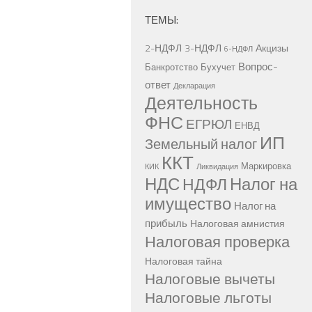
ТЕМЫ:
2-НДФЛ
3-НДФЛ
Акцизы
6-НДФЛ
Вопрос-
Банкротство
Бухучет
ответ
Декларация
Деятельность
ФНС
ЕГРЮЛ
ЕНВД
ИП
Земельный налог
ККТ
Маркировка
КИК
Ликвидация
НДС
Налог на
НДФЛ
имущество
Налог на
прибыль
Налоговая амнистия
Налоговая проверка
Налоговая тайна
Налоговые вычеты
Налоговые льготы