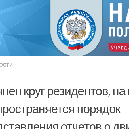
ОСТИ
нен круг резидентов, на
пространяется порядок
дставления отчетов о д