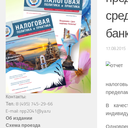
сред
бан
17.08.2015
налоговы
пределам
Контакты:
Тел.: 8 (495) 745-29-66
В качес
E-mail: npp2041@ya.ru
индивид
Об издании
Схема проезда
Одновре