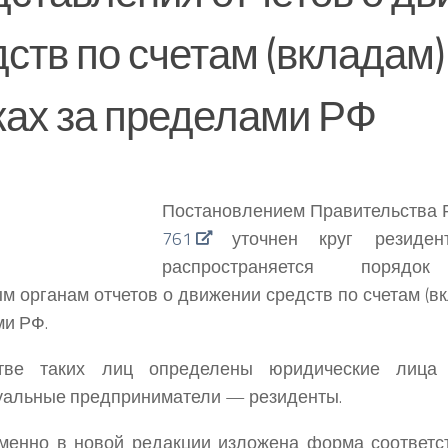
ств по счетам (вкладам)
ках за пределами РФ
Постановлением Правительства
761
уточнен круг резидент
распространяется порядок
м органам отчетов о движении средств по счетам (вк
и РФ.
тве таких лиц определены юридические лиц
уальные предприниматели — резиденты.
менно в новой редакции изложена форма соответс