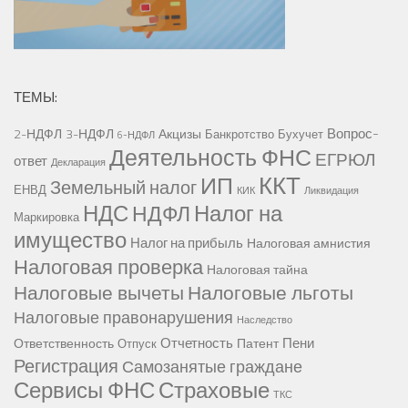
ТЕМЫ:
Вопрос-
2-НДФЛ
3-НДФЛ
Акцизы
Банкротство
Бухучет
6-НДФЛ
Деятельность ФНС
ЕГРЮЛ
ответ
Декларация
ККТ
ИП
Земельный налог
ЕНВД
КИК
Ликвидация
НДС
Налог на
НДФЛ
Маркировка
имущество
Налог на прибыль
Налоговая амнистия
Налоговая проверка
Налоговая тайна
Налоговые вычеты
Налоговые льготы
Налоговые правонарушения
Наследство
Отчетность
Пени
Ответственность
Патент
Отпуск
Регистрация
Самозанятые граждане
Сервисы ФНС
Страховые
ТКС