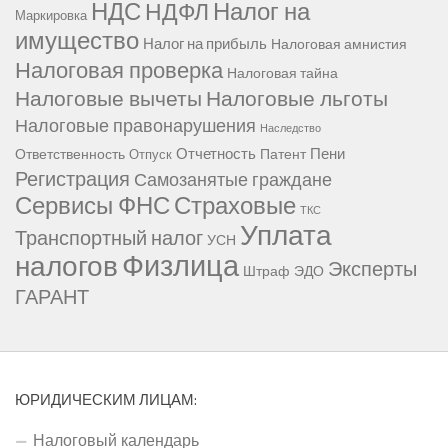
НДС
Налог на
НДФЛ
Маркировка
имущество
Налог на прибыль
Налоговая амнистия
Налоговая проверка
Налоговая тайна
Налоговые вычеты
Налоговые льготы
Налоговые правонарушения
Наследство
Отчетность
Пени
Ответственность
Патент
Отпуск
Регистрация
Самозанятые граждане
Сервисы ФНС
Страховые
ТКС
Уплата
Транспортный налог
УСН
Физлица
налогов
Эксперты
Штраф
ЭДО
ГАРАНТ
ЮРИДИЧЕСКИМ ЛИЦАМ:
Налоговый календарь